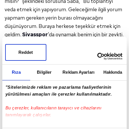
mısın?" şeklindeki sorusuna Saba, "Bu toplantıyı
veda etmek için yapıyorum. Geleceğimle ilgili yorum
yapmam gereken yerin burası olmayacağını
düşünüyorum. Buraya herkese teşekkür etmek için
geldim.
Sivasspor
'da oynamak benim için bir zevkti.
Çok güzel bir 4 ay geçirdim. Şu anda takımın içinde
bulunduğu durum iyi değil. Bu sebeple çok üzgünüm.
Reddet
Takımımızın
UEFA Konferans Ligi
'nde devam
etmesini temenni ediyorum. İlerleyen zamanlarda
Rıza
Bilgiler
Reklam Ayarları
Hakkında
bunu başaracaklarına eminim. Belki benim ayrılışım
şuanda doğru zaman değil ama olmak olduğu bir
"Sitelerimizde reklam ve pazarlama faaliyetlerinin
zaman diye düşünüyorum. Bunun için de çok
yürütülmesi amaçları ile çerezler kullanılmaktadır.
üzgünüm. Keşke böyle olmasaydı. Bence kulübün
Bu çerezler, kullanıcıların tarayıcı ve cihazlarını
tek eksiği var o da taraftar. Kulübün taraftar
tanımlayarak çalışırlar.
desteğine ihtiyacı var" yanıtını verdi.
"MENAJERİMDEN HABER BEKLİYORUM"
Bu çerezlere izin vermeniz halinde sizlere özel