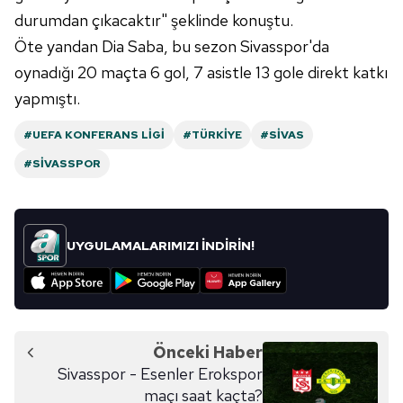
durumdan çıkacaktır" şeklinde konuştu.
Öte yandan Dia Saba, bu sezon Sivasspor'da
oynadığı 20 maçta 6 gol, 7 asistle 13 gole direkt katkı
yapmıştı.
#UEFA KONFERANS LIGI
#TÜRKIYE
#SIVAS
#SIVASSPOR
UYGULAMALARIMIZI İNDİRİN!
Önceki Haber
Sivasspor - Esenler Erokspor
maçı saat kaçta?