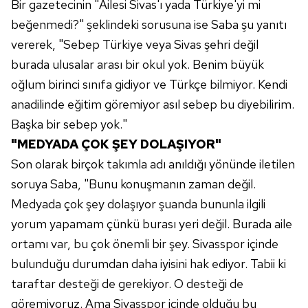
Bir gazetecinin "Ailesi Sivas'ı yada Türkiye'yi mi
kılınması ve kişiselleştirilmesi ve sizlere yönelik
reklam/pazarlama faaliyetlerinin yapılması, amaçlarıyla
beğenmedi?" şeklindeki sorusuna ise Saba şu yanıtı
sınırlı olarak açık rızanız dahilinde kullanılacaktır.
vererek, "Sebep Türkiye veya Sivas şehri değil
burada ulusalar arası bir okul yok. Benim büyük
Çerezlere ilişkin tercihlerinizi aşağıda yer alan panel
oğlum birinci sınıfa gidiyor ve Türkçe bilmiyor. Kendi
vasıtasıyla belirleyebilirsiniz. Çerezlere ilişkin detaylı bilgi
anadilinde eğitim göremiyor asıl sebep bu diyebilirim.
için Ayarlar butonuna tıklayabilir,
Çerez Bilgilendirme
Metnimizi
ziyaret edebilirsiniz.
Başka bir sebep yok."
"MEDYADA ÇOK ŞEY DOLAŞIYOR"
6698 sayılı Kişisel Verilerin Korunması Kanunu uyarınca
Son olarak birçok takımla adı anıldığı yönünde iletilen
hazırlanmış Aydınlatma Metnimizi okumak ve sitemizde
soruya Saba, "Bunu konuşmanın zaman değil.
ilgili mevzuata uygun olarak kullanılan çerezlerle ilgili bilgi
Medyada çok şey dolaşıyor şuanda bununla ilgili
almak için lütfen
tıklayınız
.
yorum yapamam çünkü burası yeri değil. Burada aile
ortamı var, bu çok önemli bir şey. Sivasspor içinde
bulunduğu durumdan daha iyisini hak ediyor. Tabii ki
taraftar desteği de gerekiyor. O desteği de
göremiyoruz. Ama Sivasspor içinde olduğu bu