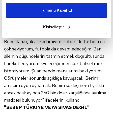
Saba, ayrılmasının sebebinin para olmadığını
kişiselleştirilmiş reklamlar sunabilir, sayfalarımızda sizlere
Tümünü Kabul Et
vurgulayarak, "Başkanımız benim buraya gelmem
daha iyi reklam deneyimi yaşatabiliriz. Bunu yaparken
amacımızın size daha iyi bir reklam deneyimi sunmak
için çok uğraştı. Bunun için teşekkür ediyorum.
olduğunu ve sizlere en iyi içerikleri sunabilmek adına
Burada kalmam içim ellerinden geleni yaptılar.
Kişiselleştir
elimizden gelen çabayı gösterdiğimizi ve bu noktada,
Buradaki konu para değil tamamen ailesel konu.
reklamların maliyetlerimizi karşılamak noktasında tek gelir
Bene daha çok aile adamıyım. Tabii ki de futbolu da
kalemimiz olduğunu sizlere hatırlatmak isteriz.
çok seviyorum, futbola da devam edeceğim. Ben
Her halükârda, kullanıcılar, bu çerezlere izin vermedikleri
ailemin düşüncelerini tatmin etmek doğrultusunda
takdirde, kullanıcılara hedefli reklamlar
hareket ediyorum. Geleceğimden çok bahsetmek
gösterilmeyecektir."
istemiyorum. Şuan bende menajerimi bekliyorum.
Görüşmeler sonunda açıklığa kavuşacak. Benim
Sizlere daha iyi bir hizmet sunabilmek için İnternet
Sitemizde kendimize ve üçüncü kişilere ait çerezler
amacım oyun oynamak. Benim sözleşmem 1 yıllıktı
kullanılmaktadır. Bu çerezler vasıtasıyla çeşitli kişisel
ancak ocak ayında 250 bin dolar karşılığında ayrılma
verileriniz işlenmekte olup gerekli olan çerezler bilgi
maddesi bulunuyor" ifadelerini kullandı.
toplumu hizmetlerinin sunulması amacıyla
"SEBEP TÜRKİYE VEYA SİVAS DEĞİL"
kullanılmaktadır. Diğer çerezler, sitemizin daha işlevsel