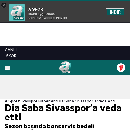
×
A SPOR
İNDİR
Mobil uygulaması
Ücretsiz - Google Play'de
CANLI
SKOR
A Spor
Sivasspor Haberleri
Dia Saba Sivasspor’a veda etti
Dia Saba Sivasspor’a veda
etti
Sezon başında bonservis bedeli