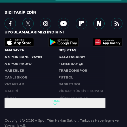
BIZI TAKIP EDIN
UYGULAMALARIMIZI İNDİRİN!
ANASAYFA
BEŞİKTAŞ
A SPOR CANLI YAYIN
GALATASARAY
A SPOR RADYO
FENERBAHÇE
HABERLER
TRABZONSPOR
CANLI SKOR
FUTBOL
YAZARLAR
BASKETBOL
GALERİ
ZİRAAT TÜRKİYE KUPASI
VİDEO
DİĞER SPORLAR
TÜMÜ
PROGRAMLAR
VIDEO
SABAH SPORU
FUTBOL
Copyright © 2026 A Spor. Tüm Hakları Saklıdır. Turkuvaz Haberleşme ve
SPOR GÜNDEMİ
BASKETBOL
Yayıncılık A.Ş.