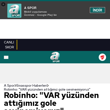
×
A SPOR
İNDİR
Mobil uygulaması
Ücretsiz - Google Play'de
CANLI
SKOR
A Spor
Sivasspor Haberleri
Robinho: "VAR yüzünden attığımız gole sevinemiyoruz"
Robinho: "VAR yüzünden
attığımız gole