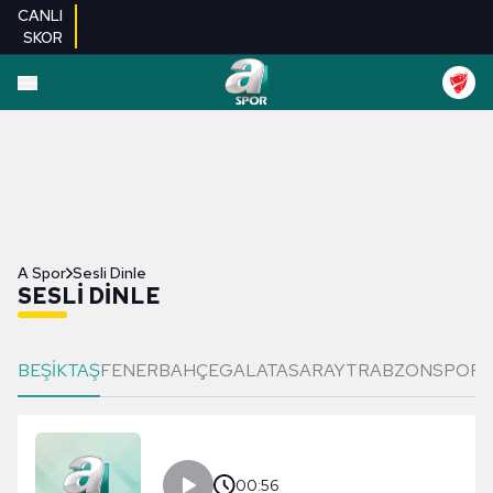
CANLI
SKOR
A Spor
Sesli Dinle
SESLI DINLE
BEŞİKTAŞ
FENERBAHÇE
GALATASARAY
TRABZONSPOR
00:56