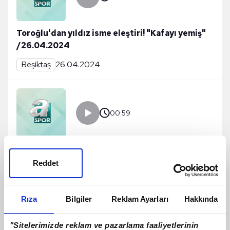
Toroğlu'dan yıldız isme eleştiri! "Kafayı yemiş"
/26.04.2024
Beşiktaş
26.04.2024
00:59
Toroğlu'dan Beşiktaş'a eleştiri! "Orta sahada
yok" /26.04.2024
Reddet
Beşiktaş
26.04.2024
Rıza
Bilgiler
Reklam Ayarları
Hakkında
"Sitelerimizde reklam ve pazarlama faaliyetlerinin
01:09