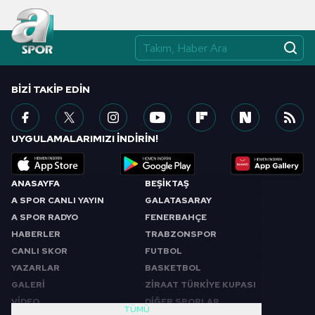
BIZI TAKIP EDIN
UYGULAMALARIMIZI İNDİRİN!
ANASAYFA
BEŞİKTAŞ
A SPOR CANLI YAYIN
GALATASARAY
A SPOR RADYO
FENERBAHÇE
HABERLER
TRABZONSPOR
CANLI SKOR
FUTBOL
YAZARLAR
BASKETBOL
GALERİ
ZİRAAT TÜRKİYE KUPASI
VİDEO
DİĞER SPORLAR
TÜMÜ