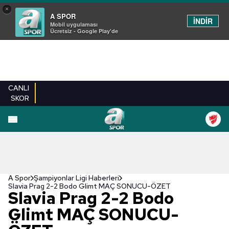
×
A SPOR
İNDİR
Mobil uygulaması
Ücretsiz - Google Play'de
CANLI
SKOR
A Spor
Şampiyonlar Ligi Haberleri
Slavia Prag 2-2 Bodo Glimt MAÇ SONUCU-ÖZET
Slavia Prag 2-2 Bodo
Glimt MAÇ SONUCU-