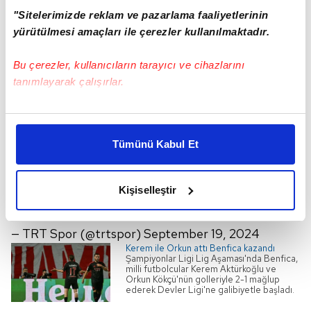
free-kick golü kaydetti.
"Sitelerimizde reklam ve pazarlama faaliyetlerinin
yürütülmesi amaçları ile çerezler kullanılmaktadır.
İŞTE O GOLLER:
🇹🇷 Kerem Aktürkoğlu takipçiliğini konuşturdu, golü
Bu çerezler, kullanıcıların tarayıcı ve cihazlarını
buldu. 🪄
tanımlayarak çalışırlar.
Benfica formasıyla Şampiyonlar Ligi'nde ilk maç, ilk
Bu çerezlere izin vermeniz halinde sizlere özel
kişiselleştirilmiş reklamlar sunabilir, sayfalarımızda sizlere
gol. ⚽
pic.twitter.com/JT6RWHCIw2
Tümünü Kabul Et
daha iyi reklam deneyimi yaşatabiliriz. Bunu yaparken
—
TRT Spor
(@trtspor)
September 19, 2024
amacımızın size daha iyi bir reklam deneyimi sunmak
🇹🇷 Benfica'da sahne bu kez Orkun Kökçü'nün. 🚀
olduğunu ve sizlere en iyi içerikleri sunabilmek adına
Kişiselleştir
elimizden gelen çabayı gösterdiğimizi ve bu noktada,
Harika bir frikik golü. ☄️
pic.twitter.com/scDS9gYn8Z
reklamların maliyetlerimizi karşılamak noktasında tek gelir
kalemimiz olduğunu sizlere hatırlatmak isteriz.
— TRT Spor (@trtspor)
September 19, 2024
Kerem ile Orkun attı Benfica kazandı
Şampiyonlar Ligi Lig Aşaması'nda Benfica,
Her halükârda, kullanıcılar, bu çerezlere izin vermedikleri
milli futbolcular Kerem Aktürkoğlu ve
Orkun Kökçü'nün golleriyle 2-1 mağlup
takdirde, kullanıcılara hedefli reklamlar
ederek Devler Ligi'ne galibiyetle başladı.
gösterilmeyecektir."