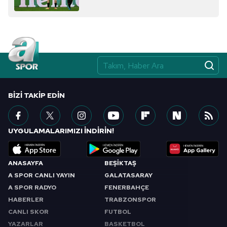
almak için lütfen
tıklayınız
.
BIZI TAKIP EDIN
UYGULAMALARIMIZI İNDİRİN!
ANASAYFA
BEŞİKTAŞ
A SPOR CANLI YAYIN
GALATASARAY
A SPOR RADYO
FENERBAHÇE
HABERLER
TRABZONSPOR
CANLI SKOR
FUTBOL
YAZARLAR
BASKETBOL