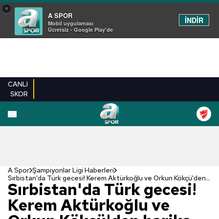
×
A SPOR
İNDİR
Mobil uygulaması
Ücretsiz - Google Play'de
CANLI
SKOR
A Spor
Şampiyonlar Ligi Haberleri
Sırbistan'da Türk gecesi! Kerem Aktürkoğlu ve Orkun Kökçü'den harika goller!
Sırbistan'da Türk gecesi!
Kerem Aktürkoğlu ve