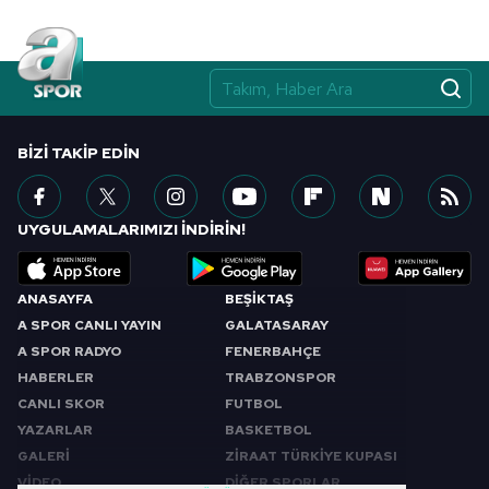
BIZI TAKIP EDIN
UYGULAMALARIMIZI İNDİRİN!
ANASAYFA
BEŞİKTAŞ
A SPOR CANLI YAYIN
GALATASARAY
A SPOR RADYO
FENERBAHÇE
HABERLER
TRABZONSPOR
CANLI SKOR
FUTBOL
YAZARLAR
BASKETBOL
GALERİ
ZİRAAT TÜRKİYE KUPASI
VİDEO
DİĞER SPORLAR