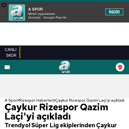
×
A SPOR
İNDİR
Mobil uygulaması
Ücretsiz - Google Play'de
CANLI
SKOR
A Spor
Rizespor Haberleri
Çaykur Rizespor Qazim Laçi'yi açıkladı
Çaykur Rizespor Qazim
Laçi'yi açıkladı
Trendyol Süper Lig ekiplerinden Çaykur