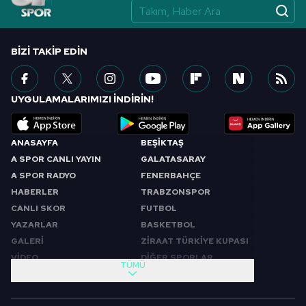
vasıtasıyla belirleyebilirsiniz. Çerezlere ilişkin detaylı bilgi
için Ayarlar butonuna tıklayabilir,
Çerez Bilgilendirme
Metnimizi
ziyaret edebilirsiniz.
BIZI TAKIP EDIN
6698 sayılı Kişisel Verilerin Korunması Kanunu uyarınca
hazırlanmış Aydınlatma Metnimizi okumak ve sitemizde
UYGULAMALARIMIZI İNDİRİN!
ilgili mevzuata uygun olarak kullanılan çerezlerle ilgili bilgi
almak için lütfen
tıklayınız
.
ANASAYFA
BEŞİKTAŞ
A SPOR CANLI YAYIN
GALATASARAY
A SPOR RADYO
FENERBAHÇE
HABERLER
TRABZONSPOR
CANLI SKOR
FUTBOL
YAZARLAR
BASKETBOL
GALERİ
ZİRAAT TÜRKİYE KUPASI
VİDEO
DİĞER SPORLAR
TÜMÜ
PROGRAMLAR
VIDEO