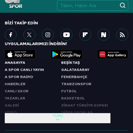
vasıtasıyla belirleyebilirsiniz. Çerezlere ilişkin detaylı bilgi
için Ayarlar butonuna tıklayabilir,
Çerez Bilgilendirme
Metnimizi
ziyaret edebilirsiniz.
BIZI TAKIP EDIN
6698 sayılı Kişisel Verilerin Korunması Kanunu uyarınca
hazırlanmış Aydınlatma Metnimizi okumak ve sitemizde
UYGULAMALARIMIZI İNDİRİN!
ilgili mevzuata uygun olarak kullanılan çerezlerle ilgili bilgi
almak için lütfen
tıklayınız
.
ANASAYFA
BEŞİKTAŞ
A SPOR CANLI YAYIN
GALATASARAY
A SPOR RADYO
FENERBAHÇE
HABERLER
TRABZONSPOR
CANLI SKOR
FUTBOL
YAZARLAR
BASKETBOL
GALERİ
ZİRAAT TÜRKİYE KUPASI
VİDEO
DİĞER SPORLAR
TÜMÜ
PROGRAMLAR
VIDEO