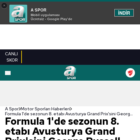
×
A SPOR
İNDİR
Mobil uygulaması
Ücretsiz - Google Play'de
CANLI
SKOR
A Spor
Motor Sporları Haberleri
Formula 1'de sezonun 8. etabı Avusturya Grand Prix'sini George Russell kazandı
Formula 1'de sezonun 8.
etabı Avusturya Grand