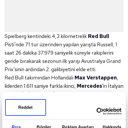
Spielberg kentindeki 4,3 kilometrelik
Red Bull
Pisti'nde 71 tur üzerinden yapılan yarışta Russell, 1
saat 26 dakika 37.979 saniyelik süreyle rakiplerini
geride bırakarak sezonun ilk yarışı Avustralya Grand
Prix'sinin ardından 2. galibiyetini elde etti.
Red Bull takımından Hollandalı
Max Verstappen
,
liderden 1.611 saniye farkla ikinci,
Mercedes
'in İtalyan
pilotu
Kimi Antonelli
ise liderin 1.986 saniye
arkasında üçüncü sırayı aldı.
Reddet
Formula 1'de sezon, 5 Temmuz Pazar günü
koşulacak Büyük Britanya Grand Prix'siyle devam
edecek.
Rıza
Bilgiler
Reklam Ayarları
Hakkında