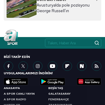
ilgili mevzuata uygun olarak kullanılan çerezlerle ilgili bilgi
Avusturya!da pole pozisyonu
almak için lütfen
tıklayınız
.
George Russell'ın
BIZI TAKIP EDIN
UYGULAMALARIMIZI İNDİRİN!
ANASAYFA
BEŞİKTAŞ
A SPOR CANLI YAYIN
GALATASARAY
A SPOR RADYO
FENERBAHÇE