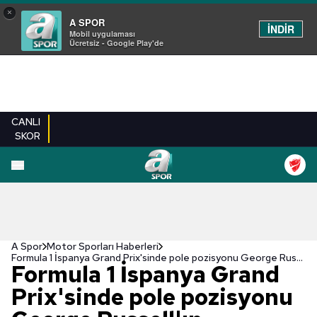
×
A SPOR
İNDİR
Mobil uygulaması
Ücretsiz - Google Play'de
CANLI
SKOR
A Spor
Motor Sporları Haberleri
Formula 1 İspanya Grand Prix'sinde pole pozisyonu George Russell'ın
Formula 1 İspanya Grand
Prix'sinde pole pozisyonu