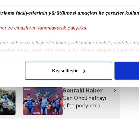
MERCEDES
#RED BULL
#FERRARI
rlama faaliyetlerinin yürütülmesi amaçları ile çerezler kullan
TON
#GEORGE RUSSELL
#OSCAR PIASTRI
#ABD
MI ANTONELLI
yıcı ve cihazlarını tanımlayarak çalışırlar.
de sizlere özel kişiselleştirilmiş reklamlar sunabilir, sayfalarım
aparken amacımızın size daha iyi bir reklam deneyimi sunmak ol
I
imizden gelen çabayı gösterdiğimizi ve bu noktada, reklamların ma
olduğunu sizlere hatırlatmak isteriz.
Kişiselleştir
çerezlere izin vermedikleri takdirde, kullanıcılara hedefli reklaml
Sonraki Haber
abilmek için İnternet Sitemizde kendimize ve üçüncü kişilere ait 
Can Öncü haftayı
isel verileriniz işlenmekte olup gerekli olan çerezler bilgi toplum
çifte podyumla
 çerezler, sitemizin daha işlevsel kılınması ve kişiselleştirilmes
tamamladı
 yapılması, amaçlarıyla sınırlı olarak açık rızanız dahilinde kulla
aşağıda yer alan panel vasıtasıyla belirleyebilirsiniz. Çerezlere iliş