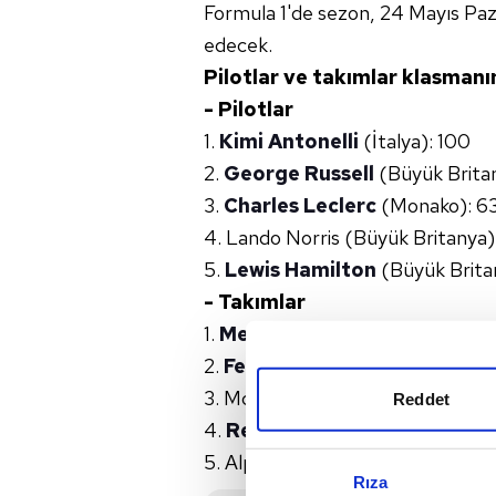
Formula 1'de sezon, 24 Mayıs Pa
edecek.
Pilotlar ve takımlar klasmanını
- Pilotlar
1.
Kimi Antonelli
(İtalya): 100
2.
George Russell
(Büyük Brita
3.
Charles Leclerc
(Monako): 6
4. Lando Norris (Büyük Britanya):
5.
Lewis Hamilton
(Büyük Brita
- Takımlar
1.
Mercedes
: 180
2.
Ferrari
: 112
3. McLaren: 94
Reddet
4.
Red Bull
: 30
5. Alpine: 21
Rıza