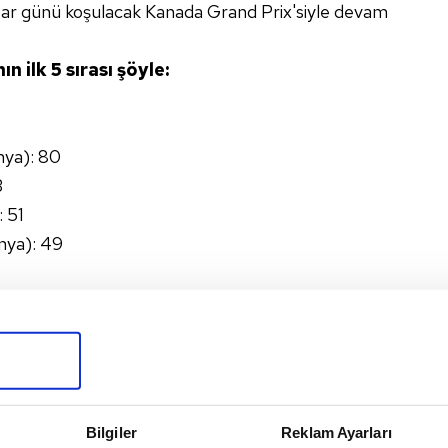
zar günü koşulacak Kanada Grand Prix'siyle devam
n ilk 5 sırası şöyle:
nya): 80
3
 51
nya): 49
Bilgiler
Reklam Ayarları