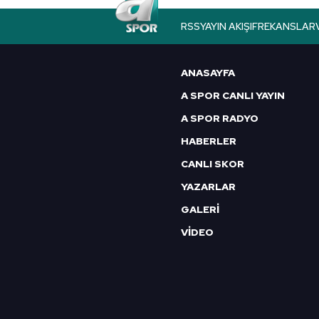
butonuna tıklayabilir,
Çerez Bi
RSS
YAYIN AKIŞI
FREKANSLAR
6698 sayılı Kişisel Verilerin 
mevzuata uygun olarak kullanılan
ANASAYFA
A SPOR CANLI YAYIN
A SPOR RADYO
HABERLER
CANLI SKOR
YAZARLAR
GALERİ
VİDEO