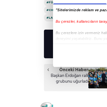
#FORMULA 1 DÜNYA ŞAMPIYONASI
#
"Sitelerimizde reklam ve paza
#CHARLES LECLERC
#LEWIS HAMIL
#LANDO NORRIS
#MCLAREN
#KI
Bu çerezler, kullanıcıların tara
Bu çerezlere izin vermeniz halin
deneyimi yaşatabiliriz. Bunu y
UYGULAMALARIMIZ
içerikleri sunabilmek adına el
İNDİRİN!
noktasında tek gelir kalemimiz 
Her halükârda, kullanıcılar, bu 
Önceki Haber
Sizlere daha iyi bir hizmet sun
Başkan Erdoğan ralli
çerezler vasıtasıyla çeşitli kiş
grubunu uğurladı
amacıyla kullanılmaktadır. Diğer
reklam/pazarlama faaliyetlerinin
Çerezlere ilişkin tercihlerinizi 