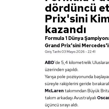
dördüncü et
Prix'sini Ki
kazandı
Formula 1 Dünya Şampiyon
Grand Prix'sini Mercedes'in
Giriş Tarihi:
03 Mayıs 2026 - 22:41
ABD
'de 5,4 kilometrelik Uluslarar
üzerinden yapıldı.
Yarışa pole pozisyonunda başlayan 
süreyle rakiplerini geride bırakara
McLaren
takımından Büyük Brit
takım arkadaşı Avustralyalı
Oscar
üçüncü sırayı aldı.