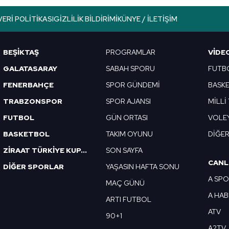
lgilendirme Metnimizi
ziyaret edebilirsiniz.
VERI POLITIKASI
GIZLILIK BILDIRIMI
KÜNYE / İLETIŞIM
Korunması Kanunu uyarınca hazırlanmış Aydınlatma Metnimizi okum
 çerezlerle ilgili bilgi almak için lütfen
tıklayınız
.
BEŞİKTAŞ
PROGRAMLAR
VIDE
GALATASARAY
SABAH SPORU
FUTB
FENERBAHÇE
SPOR GÜNDEMİ
BASK
TRABZONSPOR
SPOR AJANSI
MİLLİ
FUTBOL
GÜN ORTASI
VOLE
BASKETBOL
TAKIM OYUNU
DİĞE
ZİRAAT TÜRKİYE KUPASI
SON SAYFA
CANL
DİĞER SPORLAR
YAŞASIN HAFTA SONU
A SP
MAÇ GÜNÜ
A HA
ARTI FUTBOL
ATV
90+1
A2TV