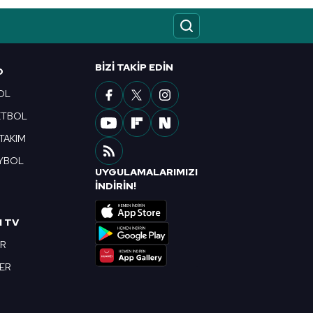
ak ve sitemizde ilgili
BIZI TAKIP EDIN
O
OL
ETBOL
 TAKIM
YBOL
UYGULAMALARIMIZI
R
İNDİRİN!
I TV
OR
BER