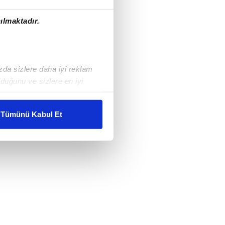
ılmaktadır.
ızda sizlere daha iyi reklam
duğunu ve sizlere en iyi
liyetlerimizi karşılamak
Tümünü Kabul Et
ar gösterilmeyecektir."
çerezler kullanılmaktadır. Bu
u hizmetlerinin sunulması
i ve sizlere yönelik
nılacaktır.
kin detaylı bilgi için Ayarlar