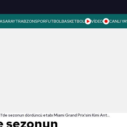
ASARAY
TRABZONSPOR
FUTBOL
BASKETBOL
VİDEO
CANLI YA
Formula 1'de sezonun dördüncü etabı Miami Grand Prix'sini Kimi Antonelli kazandı
e sezonun