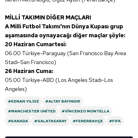
vasıtasıyla belirleyebilirsiniz. Çerezlere ilişkin detaylı bilgi
için Ayarlar butonuna tıklayabilir,
Çerez Bilgilendirme
MİLLİ TAKIMIN DİĞER MAÇLARI
Metnimizi
ziyaret edebilirsiniz.
A Milli Futbol Takımı'nın Dünya Kupası grup
6698 sayılı Kişisel Verilerin Korunması Kanunu uyarınca
aşamasında oynayacağı diğer maçlar şöyle:
hazırlanmış Aydınlatma Metnimizi okumak ve sitemizde
20 Haziran Cumartesi:
ilgili mevzuata uygun olarak kullanılan çerezlerle ilgili bilgi
06.00 Türkiye-Paraguay (San Francisco Bay Area
almak için lütfen
tıklayınız
.
Stadı-San Francisco)
26 Haziran Cuma:
05.00 Türkiye-ABD (Los Angeles Stadı-Los
Angeles)
#KENAN YILDIZ
#ALTAY BAYINDIR
#MANCHESTER UNITED
#VINCENZO MONTELLA
#KANADA
#GALATASARAY
#FENERBAHÇE
#FIFA