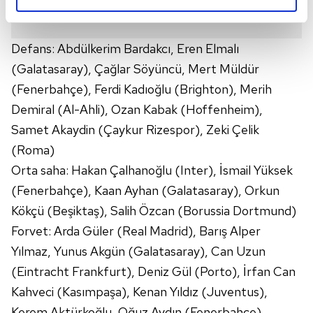
reklamların maliyetlerimizi karşılamak noktasında tek gelir
kalemimiz olduğunu sizlere hatırlatmak isteriz.
Defans: Abdülkerim Bardakcı, Eren Elmalı
(Galatasaray), Çağlar Söyüncü, Mert Müldür
Her halükârda, kullanıcılar, bu çerezlere izin vermedikleri
takdirde, kullanıcılara hedefli reklamlar
(Fenerbahçe), Ferdi Kadıoğlu (Brighton), Merih
gösterilmeyecektir."
Demiral (Al-Ahli), Ozan Kabak (Hoffenheim),
Samet Akaydin (Çaykur Rizespor), Zeki Çelik
Sizlere daha iyi bir hizmet sunabilmek için İnternet
(Roma)
Sitemizde kendimize ve üçüncü kişilere ait çerezler
kullanılmaktadır. Bu çerezler vasıtasıyla çeşitli kişisel
Orta saha: Hakan Çalhanoğlu (Inter), İsmail Yüksek
verileriniz işlenmekte olup gerekli olan çerezler bilgi
(Fenerbahçe), Kaan Ayhan (Galatasaray), Orkun
toplumu hizmetlerinin sunulması amacıyla
Kökçü (Beşiktaş), Salih Özcan (Borussia Dortmund)
kullanılmaktadır. Diğer çerezler, sitemizin daha işlevsel
Forvet: Arda Güler (Real Madrid), Barış Alper
kılınması ve kişiselleştirilmesi ve sizlere yönelik
Yılmaz, Yunus Akgün (Galatasaray), Can Uzun
reklam/pazarlama faaliyetlerinin yapılması, amaçlarıyla
sınırlı olarak açık rızanız dahilinde kullanılacaktır.
(Eintracht Frankfurt), Deniz Gül (Porto), İrfan Can
Kahveci (Kasımpaşa), Kenan Yıldız (Juventus),
Çerezlere ilişkin tercihlerinizi aşağıda yer alan panel
Kerem Aktürkoğlu, Oğuz Aydın (Fenerbahçe)