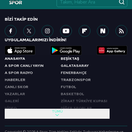
BIZI TAKIP EDIN
UYGULAMALARIMIZI İNDİRİN!
ANASAYFA
BEŞİKTAŞ
A SPOR CANLI YAYIN
GALATASARAY
A SPOR RADYO
FENERBAHÇE
HABERLER
TRABZONSPOR
CANLI SKOR
FUTBOL
YAZARLAR
BASKETBOL
GALERİ
ZİRAAT TÜRKİYE KUPASI
VİDEO
DİĞER SPORLAR
TÜMÜ
PROGRAMLAR
VIDEO
SABAH SPORU
FUTBOL
Copyright © 2026 A Spor. Tüm Hakları Saklıdır. Turkuvaz Haberleşme ve