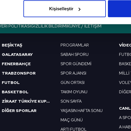
olduğunu sizlere hatırlatmak isteriz.
Kişiselleştir
çerezlere izin vermedikleri takdirde, kullanıcılara hedefli reklaml
VERI POLITIKASI
GIZLILIK BILDIRIMI
KÜNYE / İLETIŞIM
abilmek için İnternet Sitemizde kendimize ve üçüncü kişilere ait 
isel verileriniz işlenmekte olup gerekli olan çerezler bilgi toplum
BEŞİKTAŞ
PROGRAMLAR
VIDE
 çerezler, sitemizin daha işlevsel kılınması ve kişiselleştirilmes
 yapılması, amaçlarıyla sınırlı olarak açık rızanız dahilinde kulla
GALATASARAY
SABAH SPORU
FUTB
FENERBAHÇE
SPOR GÜNDEMİ
BASK
aşağıda yer alan panel vasıtasıyla belirleyebilirsiniz. Çerezlere iliş
TRABZONSPOR
SPOR AJANSI
MİLLİ
lgilendirme Metnimizi
ziyaret edebilirsiniz.
FUTBOL
GÜN ORTASI
VOLE
Korunması Kanunu uyarınca hazırlanmış Aydınlatma Metnimizi okum
BASKETBOL
TAKIM OYUNU
DİĞE
 çerezlerle ilgili bilgi almak için lütfen
tıklayınız
.
ZİRAAT TÜRKİYE KUPASI
SON SAYFA
CANL
DİĞER SPORLAR
YAŞASIN HAFTA SONU
A SP
MAÇ GÜNÜ
A HA
ARTI FUTBOL