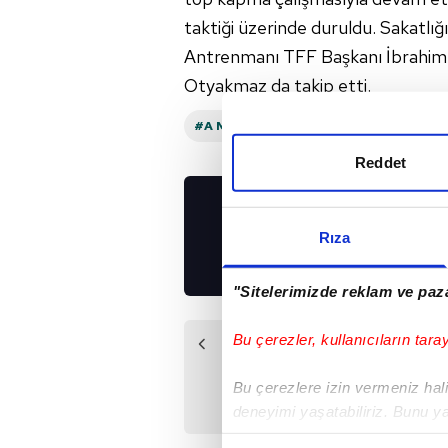
taktiği üzerinde duruldu. Sakatlı
Antrenmanı TFF Başkanı İbrahim
Otyakmaz da takip etti.
#A MILLI FUTBOL TAKIMI
#VINCENZ
Reddet
UYGULAMALARIMIZ
Rıza
İNDİRİN!
"Sitelerimizde reklam ve paza
Bu çerezler, kullanıcıların tara
Önceki Haber
Başkan Erdoğan'ın
Bu çerezlere izin vermeniz halin
talimatıyla
deneyimi yaşatabiliriz. Bunu y
bestelendi: Siz
içerikleri sunabilmek adına el
Hepiniz, Biz Türkiye!