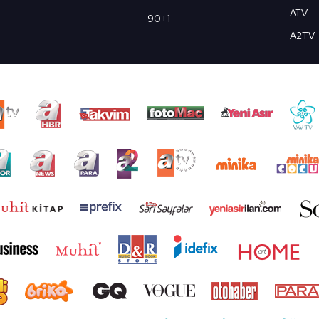
ATV
90+1
A2TV