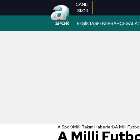
CANLI
SKOR
BEŞİKTAŞ
FENERBAHÇE
GALAT
A Spor
Milli Takım Haberleri
A Milli Futbo
A Milli Futb