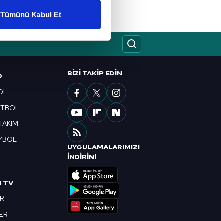
Tümünü Kabul Et
ar gösterilmeyecektir."
çerezler kullanılmaktadır. Bu
u hizmetlerinin sunulması
BIZI TAKIP EDIN
O
i ve sizlere yönelik
nılacaktır.
OL
ETBOL
kin detaylı bilgi için Ayarlar
 TAKIM
YBOL
UYGULAMALARIMIZI
ak ve sitemizde ilgili
R
İNDİRİN!
I TV
OR
BER