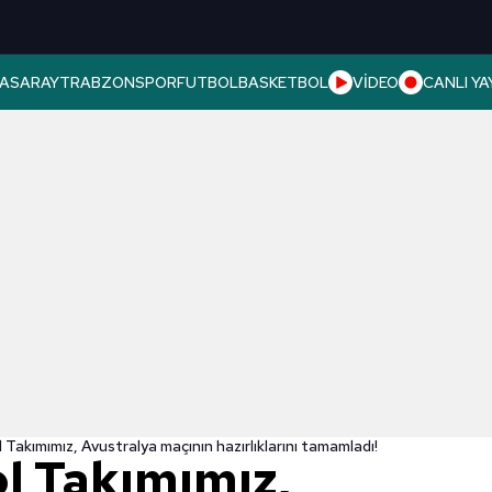
ASARAY
TRABZONSPOR
FUTBOL
BASKETBOL
VİDEO
CANLI YA
l Takımımız, Avustralya maçının hazırlıklarını tamamladı!
ol Takımımız,