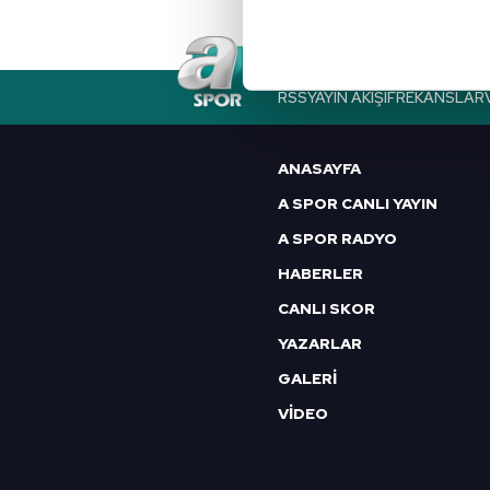
noktasında tek gelir kalemimiz 
Her halükârda, kullanıcılar, bu 
RSS
YAYIN AKIŞI
FREKANSLAR
Sizlere daha iyi bir hizmet sun
çerezler vasıtasıyla çeşitli kiş
ANASAYFA
amacıyla kullanılmaktadır. Diğer
reklam/pazarlama faaliyetlerinin
A SPOR CANLI YAYIN
A SPOR RADYO
Çerezlere ilişkin tercihlerinizi 
HABERLER
butonuna tıklayabilir,
Çerez Bi
CANLI SKOR
6698 sayılı Kişisel Verilerin 
YAZARLAR
mevzuata uygun olarak kullanılan
GALERİ
VİDEO