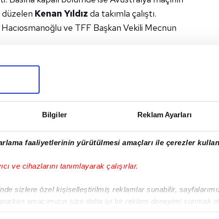
ğı düzelen
Kenan Yıldız
da takımla çalıştı.
 Hacıosmanoğlu ve TFF Başkan Vekili Mecnun
O MONTELLA
#KENAN YILDIZ
I
Bilgiler
Reklam Ayarları
rlama faaliyetlerinin yürütülmesi amaçları ile çerezler kullan
yıcı ve cihazlarını tanımlayarak çalışırlar.
Sonraki Haber
"Avustralya
de sizlere özel kişiselleştirilmiş reklamlar sunabilir, sayfalarım
cephesinin
aparken amacımızın size daha iyi bir reklam deneyimi sunmak ol
açıklamaları komik!"
imizden gelen çabayı gösterdiğimizi ve bu noktada, reklamların ma