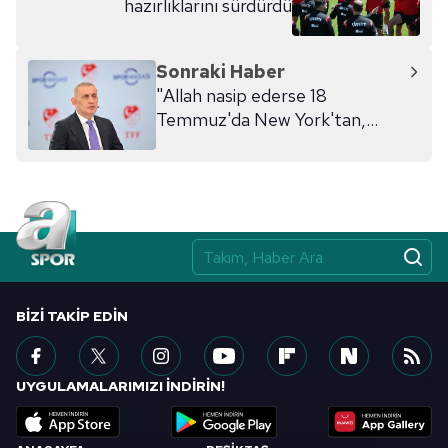
hazırlıklarını sürdürdü
6698 sayılı Kişisel Verilerin Korunması Kanunu uyarınca
hazırlanmış Aydınlatma Metnimizi okumak ve sitemizde
ilgili mevzuata uygun olarak kullanılan çerezlerle ilgili bilgi
Sonraki Haber
almak için lütfen
tıklayınız
.
"Allah nasip ederse 18
Temmuz'da New York'tan,
İstanbul'a geleceğiz"
BIZI TAKIP EDIN
UYGULAMALARIMIZI İNDİRİN!