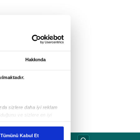
Hakkında
ılmaktadır.
ızda sizlere daha iyi reklam
duğunu ve sizlere en iyi
liyetlerimizi karşılamak
Tümünü Kabul Et