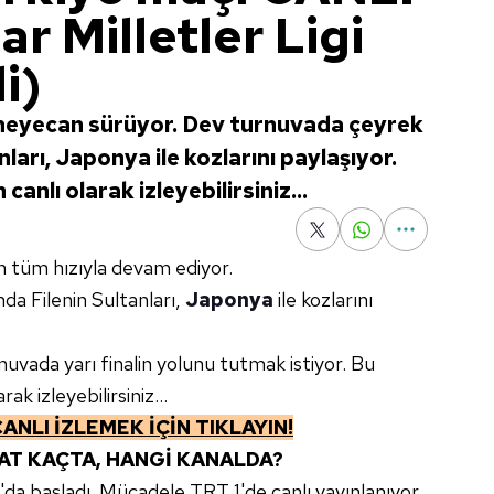
ar Milletler Ligi
i)
e heyecan sürüyor. Dev turnuvada çeyrek
nları, Japonya ile kozlarını paylaşıyor.
anlı olarak izleyebilirsiniz...
an tüm hızıyla devam ediyor.
da Filenin Sultanları,
Japonya
ile kozlarını
urnuvada yarı finalin yolunu tutmak istiyor. Bu
k izleyebilirsiniz...
NLI İZLEMEK İÇİN TIKLAYIN!
AT KAÇTA, HANGİ KANALDA?
da başladı. Mücadele TRT 1'de canlı yayınlanıyor.