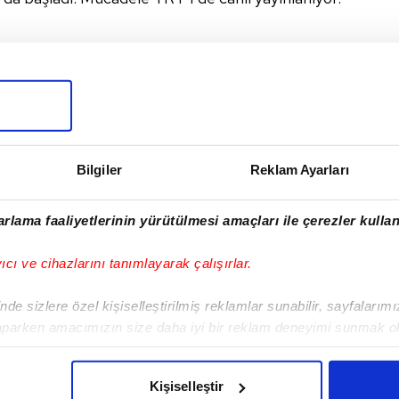
I
Bilgiler
Reklam Ayarları
rlama faaliyetlerinin yürütülmesi amaçları ile çerezler kullan
Sonraki Haber
A Milli Takımımız
yıcı ve cihazlarını tanımlayarak çalışırlar.
Gürcistan karşısında!
İşte muhtemel 11'ler
de sizlere özel kişiselleştirilmiş reklamlar sunabilir, sayfalarım
aparken amacımızın size daha iyi bir reklam deneyimi sunmak ol
imizden gelen çabayı gösterdiğimizi ve bu noktada, reklamların ma
olduğunu sizlere hatırlatmak isteriz.
Kişiselleştir