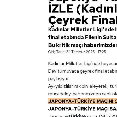
İZLE (Kadınl
Çeyrek Final
Kadınlar Milletler Ligi'nd
final etabında Filenin Sulta
Bu kritik maçı haberimizden c
Giriş Tarihi:
24 Temmuz 2025 - 17:25
Kadınlar Milletler Ligi'nde heyec
Dev turnuvada çeyrek final etabın
paylaşıyor.
Ay-yıldızlılar rakibini eleyerek, t
mücadeleyi haberimizden canlı olara
JAPONYA-TÜRKİYE MAÇINI CA
JAPONYA-TÜRKİYE MAÇI SA
Japonya-
Türkiye
maçı TSİ 17.30'