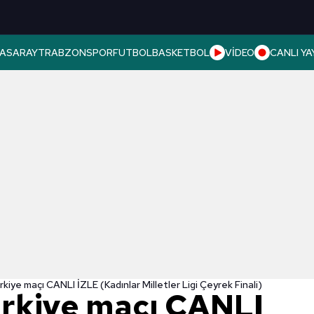
ASARAY
TRABZONSPOR
FUTBOL
BASKETBOL
VİDEO
CANLI YA
iye maçı CANLI İZLE (Kadınlar Milletler Ligi Çeyrek Finali)
rkiye maçı CANLI