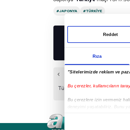
#JAPONYA
#TÜRKIYE
Reddet
UYGULAMALARIMIZ
İNDİRİN!
Rıza
"Sitelerimizde reklam ve paza
Önceki Haber
Ahmet Çakar'dan
Bu çerezler, kullanıcıların tara
Türkiye-İspanya maçı
sonrası sert eleştiri!
Bu çerezlere izin vermeniz halin
deneyimi yaşatabiliriz. Bunu y
içerikleri sunabilmek adına el
noktasında tek gelir kalemimiz 