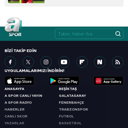
almak için lütfen
tıklayınız
.
BIZI TAKIP EDIN
UYGULAMALARIMIZI İNDİRİN!
ANASAYFA
BEŞİKTAŞ
A SPOR CANLI YAYIN
GALATASARAY
A SPOR RADYO
FENERBAHÇE
HABERLER
TRABZONSPOR
CANLI SKOR
FUTBOL
YAZARLAR
BASKETBOL