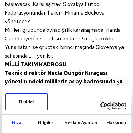
başlayacak. Karşılaşmayı Slovakya Futbol
Federasyonundan hakem Miriama Bockova
yönetecek.
Milliler, grubunda oynadığı ilk karşılaşmada İrlanda
Cumhuriyeti'ne deplasmanda 1-0 mağlup oldu.
Yunanistan ise gruptaki birinci maçında Slovenya'ya
sahasında 2-1 yenildi.
MİLLİ TAKIM KADROSU
Teknik direktör Necla Güngör Kıragası
yönetimindeki millilerin aday kadrosunda şu
futbolcular yer alıyor:
Kaleci: Selda Akgöz (Ankara Büyükşehir Belediyesi
Reddet
FOMGET), Ezgi Çağlar (Beşiktaş United Payment),
Gamze Nur Yaman (Galatasaray Petrol Ofisi)
Rıza
Bilgiler
Reklam Ayarları
Hakkında
Defans: Sejde Aylin Abrahamsson (
Club Brugge
),