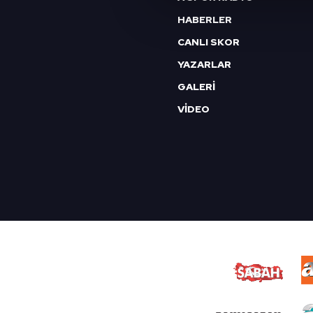
çerezler vasıtasıyla çeşitli kiş
HABERLER
amacıyla kullanılmaktadır. Diğer
CANLI SKOR
reklam/pazarlama faaliyetlerinin
YAZARLAR
Çerezlere ilişkin tercihlerinizi 
GALERİ
butonuna tıklayabilir,
Çerez Bi
VİDEO
6698 sayılı Kişisel Verilerin 
mevzuata uygun olarak kullanılan