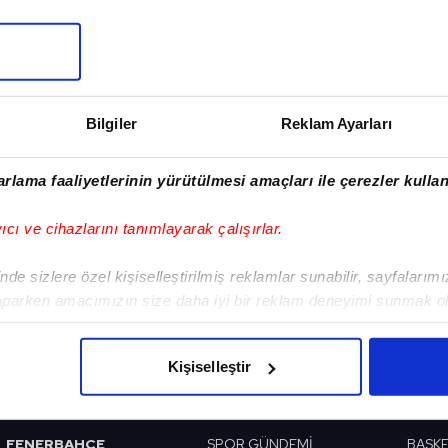
I
Sonraki Haber
Bilgiler
Reklam Ayarları
UEFA'dan Kerem
Aktürkoğlu paylaşımı!
rlama faaliyetlerinin yürütülmesi amaçları ile çerezler kullan
yıcı ve cihazlarını tanımlayarak çalışırlar.
de sizlere özel kişiselleştirilmiş reklamlar sunabilir, sayfalarım
aparken amacımızın size daha iyi bir reklam deneyimi sunmak ol
VERI POLITIKASI
GIZLILIK BILDIRIMI
KÜNYE / İLETIŞIM
imizden gelen çabayı gösterdiğimizi ve bu noktada, reklamların ma
olduğunu sizlere hatırlatmak isteriz.
Kişiselleştir
BEŞİKTAŞ
PROGRAMLAR
VIDE
çerezlere izin vermedikleri takdirde, kullanıcılara hedefli reklaml
GALATASARAY
SABAH SPORU
FUTB
FENERBAHÇE
SPOR GÜNDEMİ
BASK
abilmek için İnternet Sitemizde kendimize ve üçüncü kişilere ait 