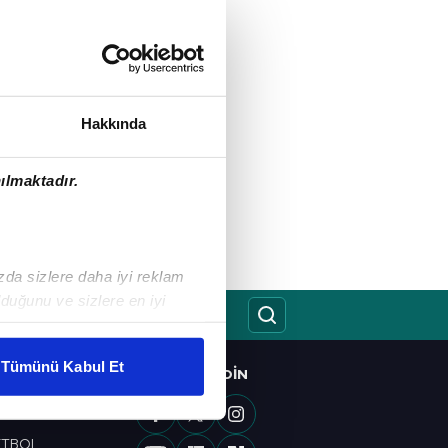
Hakkında
ılmaktadır.
ızda sizlere daha iyi reklam
duğunu ve sizlere en iyi
liyetlerimizi karşılamak
Tümünü Kabul Et
BIZI TAKIP EDIN
O
ar gösterilmeyecektir."
OL
ETBOL
çerezler kullanılmaktadır. Bu