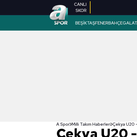
CANLI
SKOR
BEŞİKTAŞ
FENERBAHÇE
GALAT
A Spor
Milli Takım Haberleri
Çekya U20 
Çekya U20 -