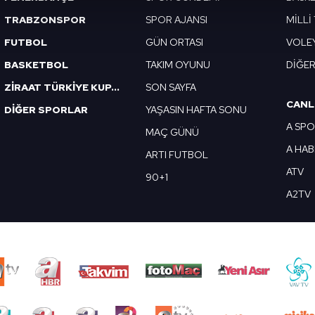
isel verileriniz işlenmekte olup gerekli olan çerezler bilgi toplum
TRABZONSPOR
SPOR AJANSI
MİLLİ
 çerezler, sitemizin daha işlevsel kılınması ve kişiselleştirilmes
FUTBOL
GÜN ORTASI
VOLE
 yapılması, amaçlarıyla sınırlı olarak açık rızanız dahilinde kulla
BASKETBOL
TAKIM OYUNU
DİĞE
aşağıda yer alan panel vasıtasıyla belirleyebilirsiniz. Çerezlere iliş
ZİRAAT TÜRKİYE KUPASI
SON SAYFA
lgilendirme Metnimizi
ziyaret edebilirsiniz.
CANL
DİĞER SPORLAR
YAŞASIN HAFTA SONU
A SP
MAÇ GÜNÜ
Korunması Kanunu uyarınca hazırlanmış Aydınlatma Metnimizi okum
A HA
 çerezlerle ilgili bilgi almak için lütfen
tıklayınız
.
ARTI FUTBOL
ATV
90+1
A2TV