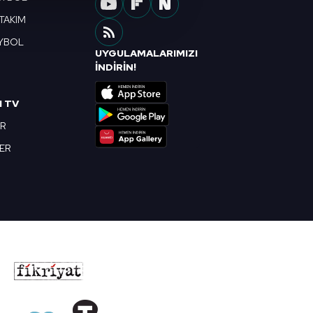
u hizmetlerinin sunulması
 TAKIM
i ve sizlere yönelik
YBOL
nılacaktır.
UYGULAMALARIMIZI
R
İNDİRİN!
kin detaylı bilgi için Ayarlar
I TV
OR
ak ve sitemizde ilgili
BER