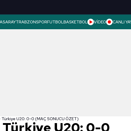
ASARAY
TRABZONSPOR
FUTBOL
BASKETBOL
VİDEO
CANLI YA
- Türkiye U20: 0-0 (MAÇ SONUCU ÖZET)
 Türkiye U20: 0-0