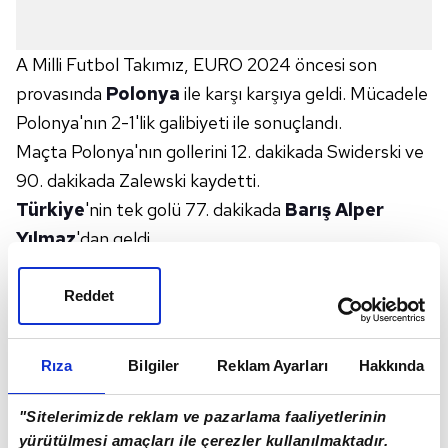
A Milli Futbol Takımız, EURO 2024 öncesi son
provasında
Polonya
ile karşı karşıya geldi. Mücadele
Polonya'nın 2-1'lik galibiyeti ile sonuçlandı.
Maçta Polonya'nın gollerini 12. dakikada Swiderski ve
90. dakikada Zalewski kaydetti.
Türkiye
'nin tek golü 77. dakikada
Barış Alper
Yılmaz
'dan geldi.
Vincenzo Montella
'nın öğrencileri, EURO 2024
öncesi son provasında sahadan mağlubiyetle ayrıldı.
Reddet
A Milli Futbol Takımımız, EURO 2024'teki F
Grubu'nda ilk maçında 18 Haziran'da
Gürcistan
ile
Rıza
Bilgiler
Reklam Ayarları
Hakkında
karşı karşıya gelecek.
İŞTE MAÇIN GOLLERİ
"Sitelerimizde reklam ve pazarlama faaliyetlerinin
GOL | Polonya, Swiderski&#39;nin attığı golle öne
yürütülmesi amaçları ile çerezler kullanılmaktadır.