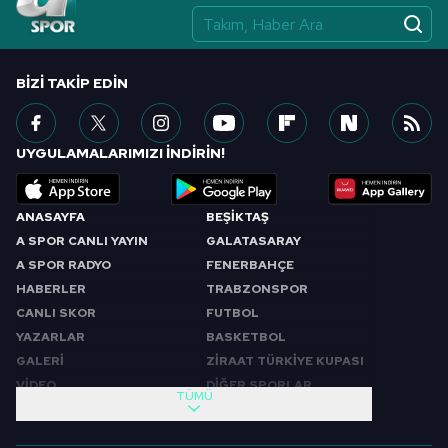
BIZI TAKIP EDIN
UYGULAMALARIMIZI İNDİRİN!
ANASAYFA
BEŞİKTAŞ
A SPOR CANLI YAYIN
GALATASARAY
A SPOR RADYO
FENERBAHÇE
HABERLER
TRABZONSPOR
CANLI SKOR
FUTBOL
YAZARLAR
BASKETBOL
GALERİ
ZİRAAT TÜRKİYE KUPASI
VİDEO
DİĞER SPORLAR
TÜMÜ
PROGRAMLAR
VIDEO