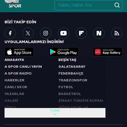
BIZI TAKIP EDIN
UYGULAMALARIMIZI İNDİRİN!
ANASAYFA
BEŞİKTAŞ
A SPOR CANLI YAYIN
GALATASARAY
A SPOR RADYO
FENERBAHÇE
HABERLER
TRABZONSPOR
CANLI SKOR
FUTBOL
YAZARLAR
BASKETBOL
GALERİ
ZİRAAT TÜRKİYE KUPASI
VİDEO
DİĞER SPORLAR
TÜMÜ
PROGRAMLAR
VIDEO