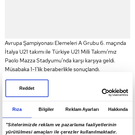
Avrupa Şampiyonası Elemeleri A Grubu 6. maçında
İtalya U21 takımı ile Türkiye U21 Milli Takımı'mız
Paolo Mazza Stadyumu'nda karşı karşıya geldi.
Müsabaka 1-1'lik beraberlikle sonuçlandı.
Maçta go perdesini İtalya U21 takımında 49.
dakikada Daniele Ghilardi kaydetti. Türkiye U21 Milli
Reddet
Takımı'mızda ise
Semih Kılıçsoy
90+1. dakikada
sahneye çıktı ve takımına 1 puanı getirdi.
Rıza
Bilgiler
Reklam Ayarları
Hakkında
"Sitelerimizde reklam ve pazarlama faaliyetlerinin
yürütülmesi amaçları ile çerezler kullanılmaktadır.