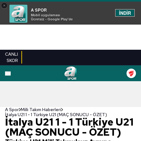
×
A SPOR
İNDİR
Mobil uygulaması
Ücretsiz - Google Play'de
CANLI
SKOR
A Spor
Milli Takım Haberleri
İtalya U21 1 - 1 Türkiye U21 (MAÇ SONUCU - ÖZET)
İtalya U21 1 - 1 Türkiye U21
(MAÇ SONUCU - ÖZET)