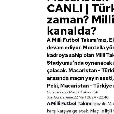
CANLI | Tür
zaman? Mill
kanalda?
A Milli Futbol Takımı'mız, 
devam ediyor. Montella yöne
kadroya sahip olan Milli T
Stadyumu'nda oynanacak 
çalacak. Macaristan - Türk
arasında maçın yayın saati, 
Peki, Macaristan - Türkiye
Giriş Tarihi:
22 Mart 2024 - 21:34
Son Güncelleme:
22 Mart 2024 - 22:40
A Milli Futbol Takımı
'mız ile M
karşı karşıya gelecek. Maç ile ilgil