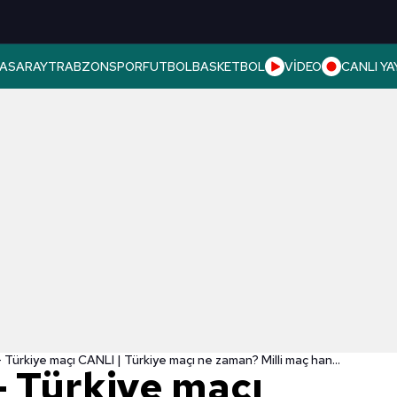
ASARAY
TRABZONSPOR
FUTBOL
BASKETBOL
VİDEO
CANLI YA
Macaristan - Türkiye maçı CANLI | Türkiye maçı ne zaman? Milli maç hangi kanalda?
- Türkiye maçı