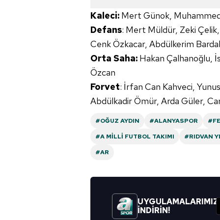
Kaleci:
Mert Günok, Muhammed Ş
Defans
: Mert Müldür, Zeki Çeli
Cenk Özkacar, Abdülkerim Bardak
Orta Saha:
Hakan Çalhanoğlu, İs
Özcan
Forvet
: İrfan Can Kahveci, Yunu
Abdülkadir Ömür, Arda Güler, Can
#OĞUZ AYDIN
#ALANYASPOR
#FE
#A MILLI FUTBOL TAKIMI
#RIDVAN Y
#AR
UYGULAMALARIMIZ
İNDİRİN!