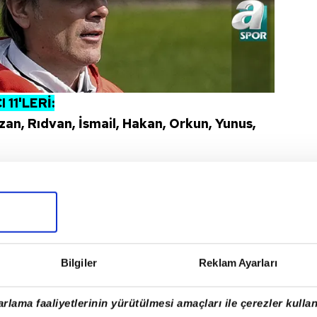
11'LERİ:
zan, Rıdvan, İsmail, Hakan, Orkun, Yunus,
ABDÜLKERİM BARDAKCI EKLENDİ
adroya son olarak dün akşam
Abdülkerim
Cengiz Ünder
ve
Ferdi Kadıoğlu
'nun
kartılmasının ardından yerlerine
Rıdvan Yılmaz
Bilgiler
Reklam Ayarları
n
çağırılmıştı. Bu iki ismin ardından Abdülkerim
a maçının kadrolarına dahil edildi.
rlama faaliyetlerinin yürütülmesi amaçları ile çerezler kullan