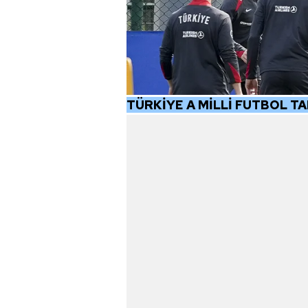
mevzuata uygun olarak kullanılan
TÜRKİYE A MİLLİ FUTBOL T