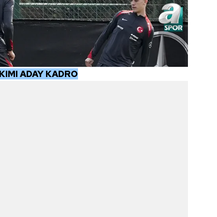
 çerezlerle ilgili bilgi almak için lütfen
tıklayınız
.
AKIMI ADAY KADRO