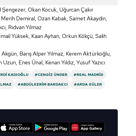
engezer, Okan Kocuk, Uğurcan Çakır
k, Merih Demiral, Ozan Kabak, Samet Akaydin,
cı, Rıdvan Yılmaz
mail Yüksek, Kaan Ayhan, Orkun Kökçü, Salih
s Akgün, Barış Alper Yılmaz, Kerem Aktürkoğlu,
 Uzun, Enes Ünal, Kenan Yıldız, Yusuf Yazıcı
RDI KADIOĞLU
#CENGIZ ÜNDER
#REAL MADRID
ILMAZ
#ABDÜLKERIM BARDAKCI
#ARDA GÜLER
I