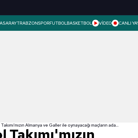
ASARAY
TRABZONSPOR
FUTBOL
BASKETBOL
VİDEO
CANLI YA
A Milli Futbol Takımı'mızın Almanya ve Galler ile oynayacağı maçların aday kadrosu açıklandı!
ol Takımı'mızın