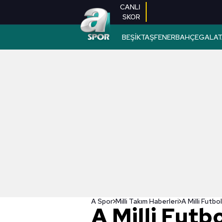
CANLI
SKOR
BEŞİKTAŞ
FENERBAHÇE
GALAT
A Spor
Milli Takım Haberleri
A Milli Futb