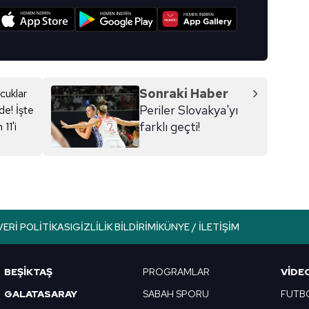
I
Sonraki Haber
Periler Slovakya'yı
farklı geçti!
VERI POLITIKASI
GIZLILIK BILDIRIMI
KÜNYE / İLETIŞIM
BEŞİKTAŞ
PROGRAMLAR
VIDE
GALATASARAY
SABAH SPORU
FUTB