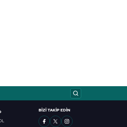
BIZI TAKIP EDIN
O
OL