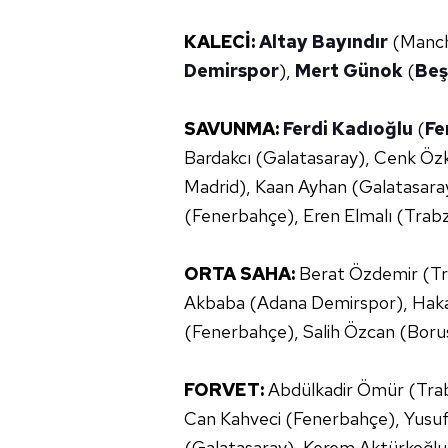
KALECİ:
Altay Bayındır
(Manche
Demirspor
),
Mert Günok
(
Beş
SAVUNMA:
Ferdi Kadıoğlu
(
Fe
Bardakcı (Galatasaray), Cenk Özk
Madrid), Kaan Ayhan (Galatasar
(Fenerbahçe), Eren Elmalı (Trab
ORTA SAHA:
Berat Özdemir (Tr
Akbaba (Adana Demirspor), Hakan
(Fenerbahçe), Salih Özcan (Bor
FORVET:
Abdülkadir Ömür (Trab
Can Kahveci (Fenerbahçe), Yusuf
(Galatasaray), Kerem Aktürkoğlu 