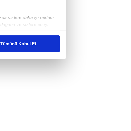
ızda sizlere daha iyi reklam
duğunu ve sizlere en iyi
liyetlerimizi karşılamak
Tümünü Kabul Et
ar gösterilmeyecektir."
çerezler kullanılmaktadır. Bu
u hizmetlerinin sunulması
i ve sizlere yönelik
nılacaktır.
kin detaylı bilgi için Ayarlar
ak ve sitemizde ilgili