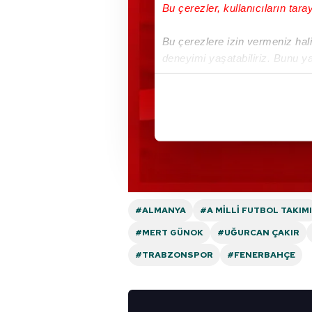
Bu çerezler, kullanıcıların tara
Bu çerezlere izin vermeniz halin
deneyimi yaşatabiliriz. Bunu y
içerikleri sunabilmek adına el
noktasında tek gelir kalemimiz 
Her halükârda, kullanıcılar, bu 
Sizlere daha iyi bir hizmet sun
çerezler vasıtasıyla çeşitli kiş
amacıyla kullanılmaktadır. Diğer
reklam/pazarlama faaliyetlerinin
#ALMANYA
#A MILLI FUTBOL TAKIMI
#MERT GÜNOK
#UĞURCAN ÇAKIR
Çerezlere ilişkin tercihlerinizi 
#TRABZONSPOR
#FENERBAHÇE
butonuna tıklayabilir,
Çerez Bi
6698 sayılı Kişisel Verilerin 
mevzuata uygun olarak kullanılan