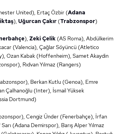
ster United), Ertaç Özbir (
Adana
iktaş
),
Uğurcan Çakır
(
Trabzonspor
)
nerbahçe
),
Zeki Çelik
(AS Roma), Abdülkerim
acar (Valencia), Çağlar Söyüncü (Atletico
ay), Ozan Kabak (Hoffenheim), Samet Akaydin
zonspor), Rıdvan Yılmaz (Rangers)
abzonspor), Berkan Kutlu (Genoa), Emre
 Çalhanoğlu (Inter), İsmail Yüksek
ussia Dortmund)
zonspor), Cengiz Ünder (Fenerbahçe), İrfan
 Sarı (Adana Demirspor), Barış Alper Yılmaz
(Galatasaray), Kenan Yıldız (Juventus), Bertuğ