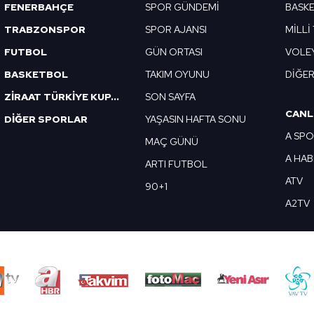
FENERBAHÇE
SPOR GÜNDEMİ
BASK
TRABZONSPOR
SPOR AJANSI
MİLLİ
FUTBOL
GÜN ORTASI
VOLE
BASKETBOL
TAKIM OYUNU
DİĞE
ZİRAAT TÜRKİYE KUPASI
SON SAYFA
CANL
DİĞER SPORLAR
YAŞASIN HAFTA SONU
A SP
MAÇ GÜNÜ
A HA
ARTI FUTBOL
ATV
90+1
A2TV