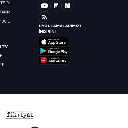
ETBOL
 TAKIM
YBOL
UYGULAMALARIMIZI
R
İNDİRİN!
I TV
OR
BER