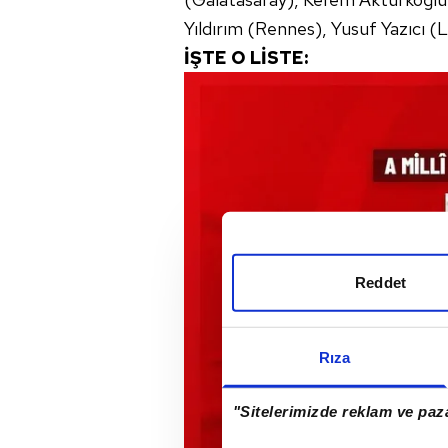
Yıldırım (Rennes), Yusuf Yazıcı (Li
İŞTE O LİSTE:
Reddet
Rıza
"Sitelerimizde reklam ve paza