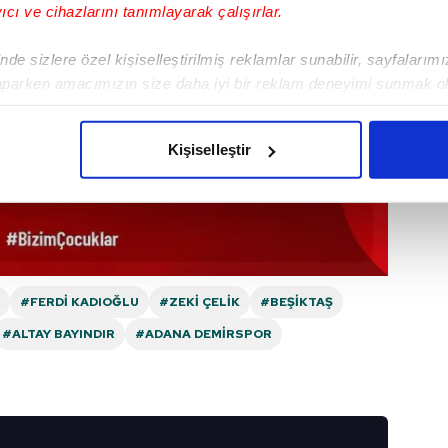
yıcı ve cihazlarını tanımlayarak çalışırlar.
de sizlere özel kişiselleştirilmiş reklamlar sunabilir, sayfalarım
aparken amacımızın size daha iyi bir reklam deneyimi sunmak ol
imizden gelen çabayı gösterdiğimizi ve bu noktada, reklamların ma
olduğunu sizlere hatırlatmak isteriz.
Kişiselleştir
çerezlere izin vermedikleri takdirde, kullanıcılara hedefli reklaml
abilmek için İnternet Sitemizde kendimize ve üçüncü kişilere ait 
isel verileriniz işlenmekte olup gerekli olan çerezler bilgi toplum
 çerezler, sitemizin daha işlevsel kılınması ve kişiselleştirilmes
 yapılması, amaçlarıyla sınırlı olarak açık rızanız dahilinde kulla
#FERDI KADIOĞLU
#ZEKI ÇELIK
#BEŞIKTAŞ
#ALTAY BAYINDIR
#ADANA DEMIRSPOR
aşağıda yer alan panel vasıtasıyla belirleyebilirsiniz. Çerezlere iliş
lgilendirme Metnimizi
ziyaret edebilirsiniz.
Korunması Kanunu uyarınca hazırlanmış Aydınlatma Metnimizi okum
 çerezlerle ilgili bilgi almak için lütfen
tıklayınız
.