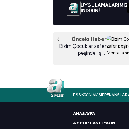
UYGULAMALARIMIZ
İNDİRİN!
Önceki Haber
Bizim Çocuklar zafer
peşinde! İşte
Montella'nın 11'i
RSS
YAYIN AKIŞI
FREKANSLAR
ANASAYFA
A SPOR CANLI YAYIN