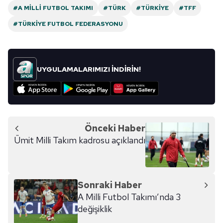
#A MILLI FUTBOL TAKIMI
#TÜRK
#TÜRKIYE
#TFF
#TÜRKIYE FUTBOL FEDERASYONU
UYGULAMALARIMIZI İNDİRİN!
Önceki Haber
Ümit Milli Takım kadrosu açıklandı
Sonraki Haber
A Milli Futbol Takımı’nda 3
değişiklik