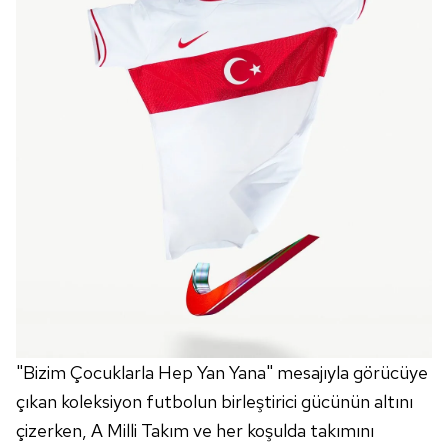
Çerezlere ilişkin tercihlerinizi aşağıda yer alan panel
vasıtasıyla belirleyebilirsiniz. Çerezlere ilişkin detaylı bilgi
için Ayarlar butonuna tıklayabilir,
Çerez Bilgilendirme
Metnimizi
ziyaret edebilirsiniz.
6698 sayılı Kişisel Verilerin Korunması Kanunu uyarınca
hazırlanmış Aydınlatma Metnimizi okumak ve sitemizde
ilgili mevzuata uygun olarak kullanılan çerezlerle ilgili bilgi
almak için lütfen
tıklayınız
.
"Bizim Çocuklarla Hep Yan Yana" mesajıyla görücüye
çıkan koleksiyon futbolun birleştirici gücünün altını
çizerken, A Milli Takım ve her koşulda takımını