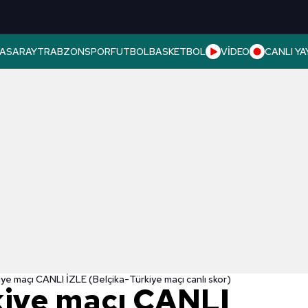
ASARAY
TRABZONSPOR
FUTBOL
BASKETBOL
VİDEO
CANLI YA
iye maçı CANLI İZLE (Belçika-Türkiye maçı canlı skor)
kiye maçı CANLI