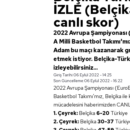
İZLE (Belçi
canlı skor)
2022 Avrupa Şampiyonası 
A Milli Basketbol Takımı'mız
Adam bu maçı kazanarak g
etmek istiyor. Belçika-Tür
izleyebilirsiniz...
Giriş Tarihi:
06 Eylül 2022 - 14:25
Son Güncelleme:
06 Eylül 2022 - 16:22
2022 Avrupa Şampiyonası (EuroBa
Basketbol Takımı'mız, Belçika ile 
mücadelesini haberimizden CANLI i
1. Çeyrek:
Belçika
6-20
Türkiye
2. Çeyrek:
Belçika
30-37
Türkiy
3. Çeyrek:
Belçika
47-59
Türkiy