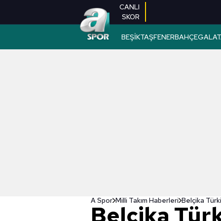
CANLI
SKOR
BEŞİKTAŞ
FENERBAHÇE
GALAT
A Spor
Milli Takım Haberleri
Belçika Türk
Belçika Tür