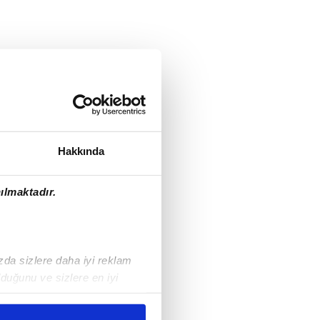
Hakkında
ılmaktadır.
ızda sizlere daha iyi reklam
duğunu ve sizlere en iyi
liyetlerimizi karşılamak