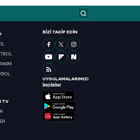
BIZI TAKIP EDIN
O
OL
ETBOL
 TAKIM
YBOL
UYGULAMALARIMIZI
R
İNDİRİN!
I TV
OR
BER