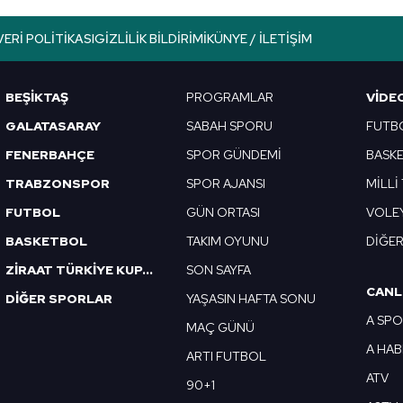
VERI POLITIKASI
GIZLILIK BILDIRIMI
KÜNYE / İLETIŞIM
BEŞİKTAŞ
PROGRAMLAR
VIDE
GALATASARAY
SABAH SPORU
FUTB
FENERBAHÇE
SPOR GÜNDEMİ
BASK
TRABZONSPOR
SPOR AJANSI
MİLLİ
FUTBOL
GÜN ORTASI
VOLE
BASKETBOL
TAKIM OYUNU
DİĞE
ZİRAAT TÜRKİYE KUPASI
SON SAYFA
CANL
DİĞER SPORLAR
YAŞASIN HAFTA SONU
A SP
MAÇ GÜNÜ
A HA
ARTI FUTBOL
ATV
90+1