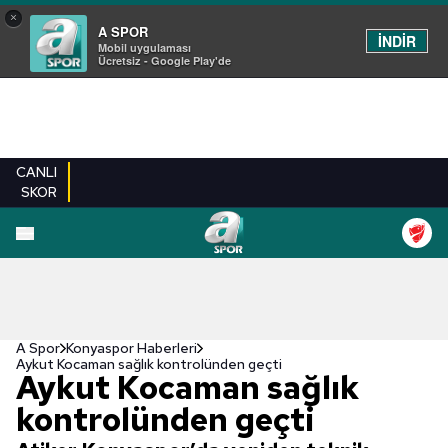
×
A SPOR
İNDİR
Mobil uygulaması
Ücretsiz - Google Play'de
CANLI
SKOR
A Spor
Konyaspor Haberleri
Aykut Kocaman sağlık kontrolünden geçti
Aykut Kocaman sağlık
kontrolünden geçti