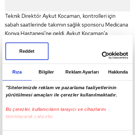
Teknik Direktör Aykut Kocaman, kontrolleri için
sabah saatlerinde takımın sağlık sponsoru Medicana
Konya Hastanesi'ne geldi. Aykut Kocaman'a
hastanede kardiyoloji, ortopedi ile ilgili kontroller ve
kan tahlilleri yapıldı. Tecrübeli teknik adam sağlık
Reddet
kontrollerinin ardından hastaneden ayrılırken,
kendisiyle fotoğraf çektirmek isteyen hastane
Rıza
Bilgiler
Reklam Ayarları
Hakkında
personeli ve vatandaşları geri çevirmedi.
"Sitelerimizde reklam ve pazarlama faaliyetlerinin
yürütülmesi amaçları ile çerezler kullanılmaktadır.
Bu çerezler, kullanıcıların tarayıcı ve cihazlarını
tanımlayarak çalışırlar.
Bu çerezlere izin vermeniz halinde sizlere özel