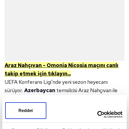
Araz Nahçıvan - Omonia Nicosia
maçını canlı
takip etmek için tıklayın...
UEFA Konferans Ligi'nde yeni sezon heyecanı
sürüyor.
Azerbaycan
temsilcisi Araz Nahçıvan ile
Güney Kıbrıs takımı Omonia Nicosia, 3. Eleme Turu
ilk maçında mücadele edecek. Ondrej Berka'nın
Reddet
düdük çalacağı maç ile ilgili tüm detaylar
futbolseverler tarafından merak ediliyor ve arama