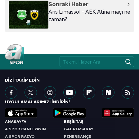
hazırlanmış Aydınlatma Metnimizi okumak ve sitemizde
Sonraki Haber
ilgili mevzuata uygun olarak kullanılan çerezlerle ilgili bilgi
Aris Limassol - AEK Atina maçı ne
almak için lütfen
tıklayınız
.
zaman?
BIZI TAKIP EDIN
UYGULAMALARIMIZI İNDİRİN!
ANASAYFA
BEŞİKTAŞ
A SPOR CANLI YAYIN
GALATASARAY
A SPOR RADYO
FENERBAHÇE