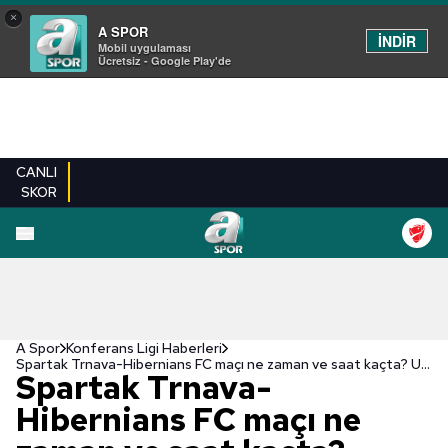
×
A SPOR
İNDİR
Mobil uygulaması
Ücretsiz - Google Play'de
CANLI
SKOR
A Spor
Konferans Ligi Haberleri
Spartak Trnava-Hibernians FC maçı ne zaman ve saat kaçta? UEFA Konferans Ligi maçı hangi kanalda?
Spartak Trnava-
Hibernians FC maçı ne