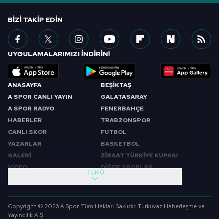
BIZI TAKIP EDIN
UYGULAMALARIMIZI İNDİRİN!
ANASAYFA
BEŞİKTAŞ
A SPOR CANLI YAYIN
GALATASARAY
A SPOR RADYO
FENERBAHÇE
HABERLER
TRABZONSPOR
CANLI SKOR
FUTBOL
YAZARLAR
BASKETBOL
GALERİ
ZİRAAT TÜRKİYE KUPASI
VİDEO
DİĞER SPORLAR
TÜMÜ
PROGRAMLAR
VIDEO
SABAH SPORU
FUTBOL
Copyright © 2026 A Spor. Tüm Hakları Saklıdır. Turkuvaz Haberleşme ve
SPOR GÜNDEMİ
BASKETBOL
Yayıncılık A.Ş.