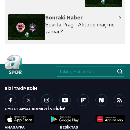
hazırlanmış Aydınlatma Metnimizi okumak ve sitemizde
ilgili mevzuata uygun olarak kullanılan çerezlerle ilgili bilgi
Sonraki Haber
almak için lütfen
tıklayınız
.
Sparta Prag - Aktobe maçı ne
zaman?
BIZI TAKIP EDIN
UYGULAMALARIMIZI İNDİRİN!
ANASAYFA
BEŞİKTAŞ