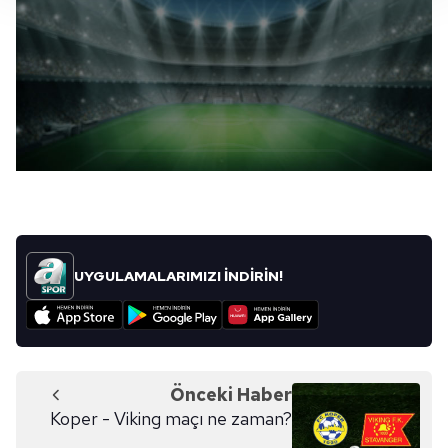
takdirde, kullanıcılara hedefli reklamlar
gösterilmeyecektir."
Sizlere daha iyi bir hizmet sunabilmek için İnternet
Sitemizde kendimize ve üçüncü kişilere ait çerezler
kullanılmaktadır. Bu çerezler vasıtasıyla çeşitli kişisel
verileriniz işlenmekte olup gerekli olan çerezler bilgi
toplumu hizmetlerinin sunulması amacıyla
kullanılmaktadır. Diğer çerezler, sitemizin daha işlevsel
kılınması ve kişiselleştirilmesi ve sizlere yönelik
reklam/pazarlama faaliyetlerinin yapılması, amaçlarıyla
UYGULAMALARIMIZI İNDİRİN!
sınırlı olarak açık rızanız dahilinde kullanılacaktır.
Çerezlere ilişkin tercihlerinizi aşağıda yer alan panel
vasıtasıyla belirleyebilirsiniz. Çerezlere ilişkin detaylı bilgi
için Ayarlar butonuna tıklayabilir,
Çerez Bilgilendirme
Önceki Haber
Metnimizi
ziyaret edebilirsiniz.
Koper - Viking maçı ne zaman?
6698 sayılı Kişisel Verilerin Korunması Kanunu uyarınca