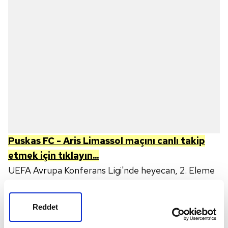
Puskas FC - Aris Limassol
maçını canlı takip
etmek için tıklayın...
UEFA Avrupa Konferans Ligi'nde heyecan, 2. Eleme
Turu ile devam ediyor. İlk maçta Puskas FC'nin
deplasmanda Aris Limassol'a 3-2 mağlup olmasının
Reddet
ardından iki takım rövanş maçında kozlarını