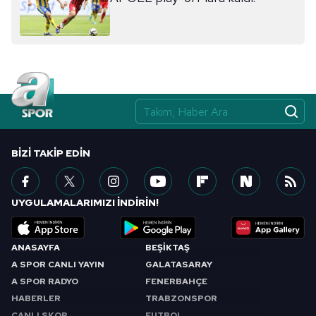
sınırlı olarak açık rızanız dahilinde kullanılacaktır.
Çerezlere ilişkin tercihlerinizi aşağıda yer alan panel
vasıtasıyla belirleyebilirsiniz. Çerezlere ilişkin detaylı bilgi
için Ayarlar butonuna tıklayabilir,
Çerez Bilgilendirme
Metnimizi
ziyaret edebilirsiniz.
6698 sayılı Kişisel Verilerin Korunması Kanunu uyarınca
hazırlanmış Aydınlatma Metnimizi okumak ve sitemizde
BIZI TAKIP EDIN
ilgili mevzuata uygun olarak kullanılan çerezlerle ilgili bilgi
almak için lütfen
tıklayınız
.
UYGULAMALARIMIZI İNDİRİN!
ANASAYFA
BEŞİKTAŞ
A SPOR CANLI YAYIN
GALATASARAY
A SPOR RADYO
FENERBAHÇE
HABERLER
TRABZONSPOR
CANLI SKOR
FUTBOL