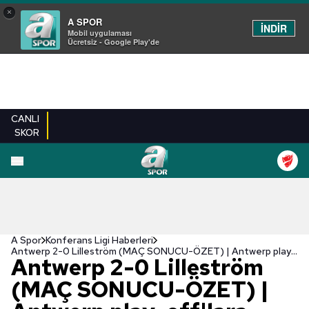
×
A SPOR
İNDİR
Mobil uygulaması
Ücretsiz - Google Play'de
CANLI
SKOR
A Spor
Konferans Ligi Haberleri
Antwerp 2-0 Lilleström (MAÇ SONUCU-ÖZET) | Antwerp play-off'lara kaldı! Rakibi Başakşehir
Antwerp 2-0 Lilleström
(MAÇ SONUCU-ÖZET) |