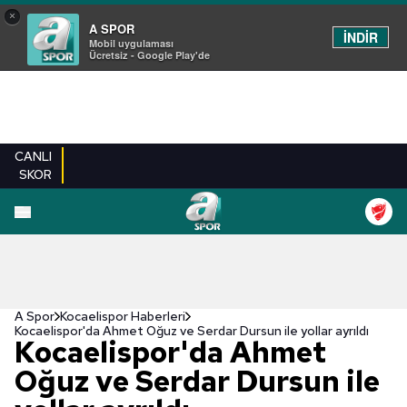
×
A SPOR
İNDİR
Mobil uygulaması
Ücretsiz - Google Play'de
CANLI
SKOR
A Spor
Kocaelispor Haberleri
Kocaelispor'da Ahmet Oğuz ve Serdar Dursun ile yollar ayrıldı
Kocaelispor'da Ahmet
Oğuz ve Serdar Dursun ile