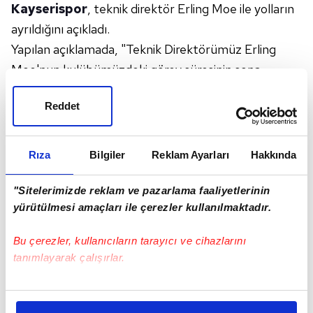
Kayserispor
, teknik direktör Erling Moe ile yolların
ayrıldığını açıkladı.
Yapılan açıklamada, "Teknik Direktörümüz Erling
Moe'nun kulübümüzdeki görev süresinin sona
ermesiyle birlikte kendisiyle vedalaşmış bulunuyoruz.
Reddet
Kulübümüze sunduğu katkılar ve çalışmaları için
kendisine ve teknik ekibine teşekkür ediyor,
kariyerlerinin devamında başarılar diliyoruz." ifadeleri
Rıza
Bilgiler
Reklam Ayarları
Hakkında
yer aldı.
Teknik Direktörümüz Erling Moe'nun kulübümüzdeki
"Sitelerimizde reklam ve pazarlama faaliyetlerinin
yürütülmesi amaçları ile çerezler kullanılmaktadır.
görev süresinin sona ermesiyle birlikte kendisiyle
vedalaşmış bulunuyoruz.
Bu çerezler, kullanıcıların tarayıcı ve cihazlarını
tanımlayarak çalışırlar.
Kulübümüze sunduğu katkılar ve çalışmaları için
kendisine ve teknik ekibine teşekkür ediyor,
Bu çerezlere izin vermeniz halinde sizlere özel
kişiselleştirilmiş reklamlar sunabilir, sayfalarımızda sizlere
kariyerlerinin devamında başarılar diliyoruz.