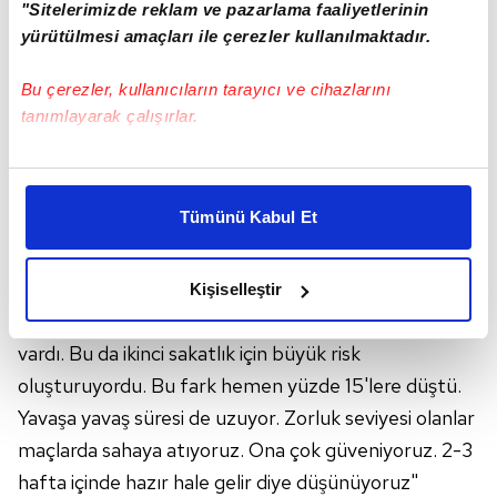
"Sitelerimizde reklam ve pazarlama faaliyetlerinin
yürütülmesi amaçları ile çerezler kullanılmaktadır.
Bu çerezler, kullanıcıların tarayıcı ve cihazlarını
"MENSAH'A ÇOK GÜVENİYORUZ"
tanımlayarak çalışırlar.
Bernard Mensah'ın durumuyla ilgili de konuşan Atan,
"Önemli ve değerli bir oyuncu. Bugün ile beraber
Bu çerezlere izin vermeniz halinde sizlere özel
sakatlığını yaşayalı 10 ay oldu. Biz geldiğimiz 8 ay
kişiselleştirilmiş reklamlar sunabilir, sayfalarımızda sizlere
Tümünü Kabul Et
antrenman bile yapmamıştı. Kendisi ile iletişim
daha iyi reklam deneyimi yaşatabiliriz. Bunu yaparken
amacımızın size daha iyi bir reklam deneyimi sunmak
halindeyiz. Bizim amacımız onu 5., 6. hafta 11
olduğunu ve sizlere en iyi içerikleri sunabilmek adına
oynayabilecek oyuncu haline getirebilmek. İlk
Kişiselleştir
elimizden gelen çabayı gösterdiğimizi ve bu noktada,
geldiğimizde iki bacağı arasında yüzde 43'lük fark
reklamların maliyetlerimizi karşılamak noktasında tek gelir
vardı. Bu da ikinci sakatlık için büyük risk
kalemimiz olduğunu sizlere hatırlatmak isteriz.
oluşturuyordu. Bu fark hemen yüzde 15'lere düştü.
Her halükârda, kullanıcılar, bu çerezlere izin vermedikleri
Yavaşa yavaş süresi de uzuyor. Zorluk seviyesi olanlar
takdirde, kullanıcılara hedefli reklamlar
maçlarda sahaya atıyoruz. Ona çok güveniyoruz. 2-3
gösterilmeyecektir."
hafta içinde hazır hale gelir diye düşünüyoruz"