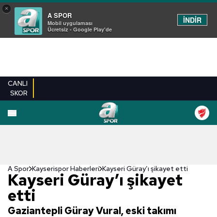
×
A SPOR
İNDİR
Mobil uygulaması
Ücretsiz - Google Play'de
CANLI
SKOR
A Spor
Kayserispor Haberleri
Kayseri Güray’ı şikayet etti
Kayseri Güray’ı şikayet
etti
Gaziantepli Güray Vural, eski takımı