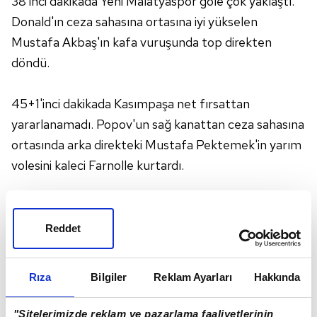
38'inci dakikada Yeni Malatyaspor gole çok yaklaştı.
Donald'ın ceza sahasına ortasına iyi yükselen
Mustafa Akbaş'ın kafa vuruşunda top direkten
döndü.
45+1'inci dakikada Kasımpaşa net fırsattan
yararlanamadı. Popov'un sağ kanattan ceza sahasına
ortasında arka direkteki Mustafa Pektemek'in yarım
volesini kaleci Farnolle kurtardı.
Karşılaşmanın ilk yarısı Kasımpaşa'nın 1-0'lık
üstünlüğü ile sona erdi.
Reddet
55'inci dakikada Guilherme'nin aşırtma pasıyla
Rıza
Bilgiler
Reklam Ayarları
Hakkında
savunmanın arkasına sarkan Jahovic'in sol ayağıyla
yaptığı zayıf vuruşta meşin yuvarlak kaleci
"Sitelerimizde reklam ve pazarlama faaliyetlerinin