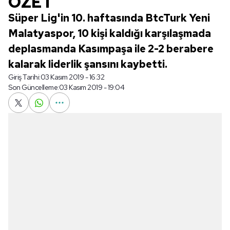
ÖZET
Süper Lig'in 10. haftasında BtcTurk Yeni
Malatyaspor, 10 kişi kaldığı karşılaşmada
deplasmanda Kasımpaşa ile 2-2 berabere
kalarak liderlik şansını kaybetti.
Giriş Tarihi:
03 Kasım 2019 - 16:32
Son Güncelleme:
03 Kasım 2019 - 19:04