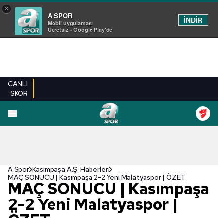
×
A SPOR
İNDİR
Mobil uygulaması
Ücretsiz - Google Play'de
CANLI
SKOR
A Spor
Kasımpaşa A.Ş. Haberleri
MAÇ SONUCU | Kasımpaşa 2-2 Yeni Malatyaspor | ÖZET
MAÇ SONUCU | Kasımpaşa
2-2 Yeni Malatyaspor |