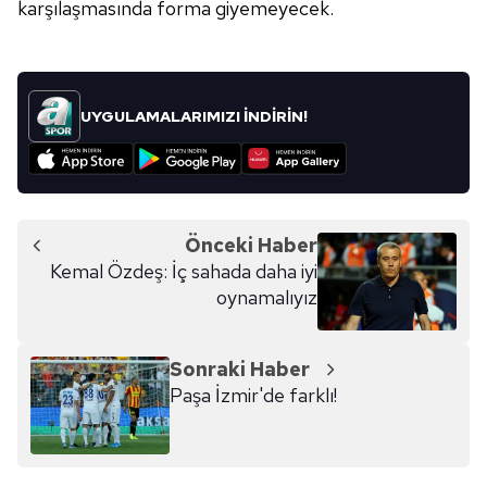
karşılaşmasında forma giyemeyecek.
UYGULAMALARIMIZI İNDİRİN!
Önceki Haber
Kemal Özdeş: İç sahada daha iyi
oynamalıyız
Sonraki Haber
Paşa İzmir'de farklı!