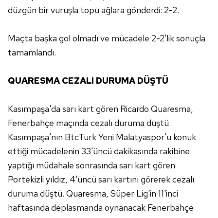
düzgün bir vuruşla topu ağlara gönderdi: 2-2.
Maçta başka gol olmadı ve mücadele 2-2'lik sonuçla
tamamlandı.
QUARESMA CEZALI DURUMA DÜŞTÜ
Kasımpaşa'da sarı kart gören Ricardo Quaresma,
Fenerbahçe maçında cezalı duruma düştü.
Kasımpaşa'nın BtcTurk Yeni Malatyaspor'u konuk
ettiği mücadelenin 33'üncü dakikasında rakibine
yaptığı müdahale sonrasında sarı kart gören
Portekizli yıldız, 4'üncü sarı kartını görerek cezalı
duruma düştü. Quaresma, Süper Lig'in 11'inci
haftasında deplasmanda oynanacak Fenerbahçe