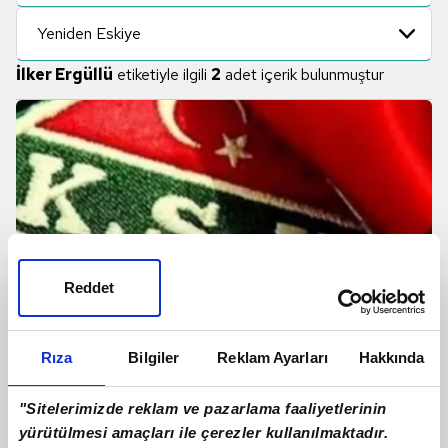
Yeniden Eskiye
İlker Ergüllü
etiketiyle ilgili
2
adet içerik bulunmuştur
Reddet
Rıza
Bilgiler
Reklam Ayarları
Hakkında
Karşıyaka'da seçim heyecanı!
"Sitelerimizde reklam ve pazarlama faaliyetlerinin
yürütülmesi amaçları ile çerezler kullanılmaktadır.