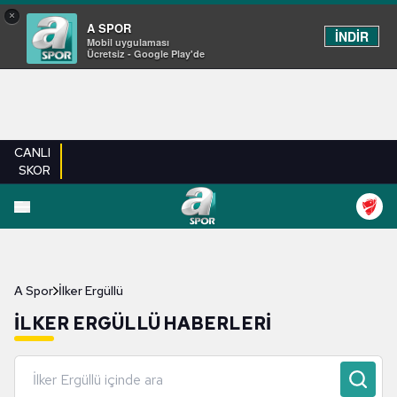
×
A SPOR
İNDİR
Mobil uygulaması
Ücretsiz - Google Play'de
CANLI
SKOR
A Spor
İlker Ergüllü
İLKER ERGÜLLÜ HABERLERI