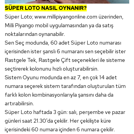
Sizlere daha iyi bir hizmet sunabilmek için İnternet
SÜPER LOTO NASIL OYNANIR?
Sitemizde kendimize ve üçüncü kişilere ait çerezler
Süper Loto; www.millipiyangonline.com üzerinden,
kullanılmaktadır. Bu çerezler vasıtasıyla çeşitli kişisel
verileriniz işlenmekte olup gerekli olan çerezler bilgi
Milli Piyango mobil uygulamasından ya da satış
toplumu hizmetlerinin sunulması amacıyla
noktalarından oynanabilir.
kullanılmaktadır. Diğer çerezler, sitemizin daha işlevsel
Sen Seç modunda, 60 adet Süper Loto numarası
kılınması ve kişiselleştirilmesi ve sizlere yönelik
içerisinden ister şanslı 6 numaranı sen seçebilir ister
reklam/pazarlama faaliyetlerinin yapılması, amaçlarıyla
Rastgele Tek, Rastgele Çift seçenekleri ile sisteme
sınırlı olarak açık rızanız dahilinde kullanılacaktır.
seçtirerek kolonunu hızlı oluşturabilirsin.
Çerezlere ilişkin tercihlerinizi aşağıda yer alan panel
Sistem Oyunu modunda en az 7, en çok 14 adet
vasıtasıyla belirleyebilirsiniz. Çerezlere ilişkin detaylı bilgi
numara seçerek sistem tarafından oluşturulan tüm
için Ayarlar butonuna tıklayabilir,
Çerez Bilgilendirme
farklı kolon kombinasyonlarıyla şansını daha da
Metnimizi
ziyaret edebilirsiniz.
artırabilirsin.
6698 sayılı Kişisel Verilerin Korunması Kanunu uyarınca
Süper Loto haftada 3 gün: salı, perşembe ve pazar
hazırlanmış Aydınlatma Metnimizi okumak ve sitemizde
günleri saat 21.30'da çekilir. Her çekilişte küre
ilgili mevzuata uygun olarak kullanılan çerezlerle ilgili bilgi
içerisindeki 60 numara içinden 6 numara çekilir.
almak için lütfen
tıklayınız
.