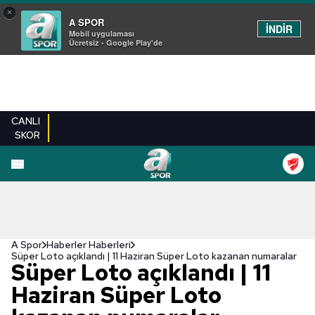
×
A SPOR
İNDİR
Mobil uygulaması
Ücretsiz - Google Play'de
CANLI
SKOR
A Spor
Haberler Haberleri
Süper Loto açıklandı | 11 Haziran Süper Loto kazanan numaralar
Süper Loto açıklandı | 11
Haziran Süper Loto