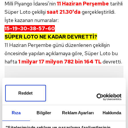
Milli Piyango İdaresi'nin
11 Haziran Perşembe
tarihli
Süper Loto çekilişi
saat 21.30'da
gerçekleştirildi.
İşte kazanan numaralar:
15-19-30-38-57-60
SÜPER LOTO NE KADAR DEVRETTİ?
11 Haziran Perşembe günü düzenlenen çekilişin
öncesinde yapılan açıklamaya göre, Süper Loto bu
hafta
1 milyar 17 milyon 782 bin 164 TL
devretti.
Reddet
Rıza
Bilgiler
Reklam Ayarları
Hakkında
"Sitelerimizde reklam ve pazarlama faaliyetlerinin