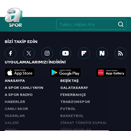
BIZI TAKIP EDIN
UYGULAMALARIMIZI İNDİRİN!
ANASAYFA
BEŞİKTAŞ
A SPOR CANLI YAYIN
GALATASARAY
A SPOR RADYO
FENERBAHÇE
HABERLER
TRABZONSPOR
CANLI SKOR
FUTBOL
YAZARLAR
BASKETBOL
GALERİ
ZİRAAT TÜRKİYE KUPASI
VİDEO
DİĞER SPORLAR