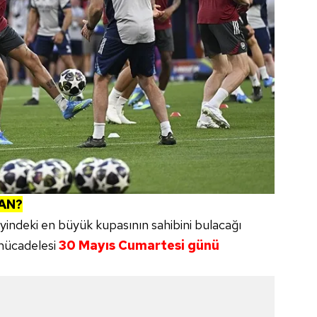
AN?
indeki en büyük kupasının sahibini bulacağı
 mücadelesi
30 Mayıs Cumartesi günü