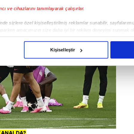
yıcı ve cihazlarını tanımlayarak çalışırlar.
de sizlere özel kişiselleştirilmiş reklamlar sunabilir, sayfalarım
aparken amacımızın size daha iyi bir reklam deneyimi sunmak ol
imizden gelen çabayı gösterdiğimizi ve bu noktada, reklamların ma
olduğunu sizlere hatırlatmak isteriz.
Kişiselleştir
çerezlere izin vermedikleri takdirde, kullanıcılara hedefli reklaml
abilmek için İnternet Sitemizde kendimize ve üçüncü kişilere ait 
isel verileriniz işlenmekte olup gerekli olan çerezler bilgi toplum
 çerezler, sitemizin daha işlevsel kılınması ve kişiselleştirilmes
 yapılması, amaçlarıyla sınırlı olarak açık rızanız dahilinde kulla
aşağıda yer alan panel vasıtasıyla belirleyebilirsiniz. Çerezlere iliş
lgilendirme Metnimizi
ziyaret edebilirsiniz.
Korunması Kanunu uyarınca hazırlanmış Aydınlatma Metnimizi okum
KANALDA?