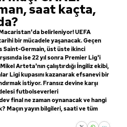
man, saat kaçta,
da?
Macaristan'da belirleniyor! UEFA
 tarihi bir mücadele yaşanacak. Geçen
 Saint-Germain, üst üste ikinci
ısında ise 22 yıl sonra Premier Lig'i
kel Arteta'nın çalıştırdığı İngiliz ekibi,
nlar Ligi kupasını kazanarak efsanevi bir
dırmak istiyor. Fransız devine karşı
delesi futbolseverleri
 dev final ne zaman oynanacak ve hangi
? Maçın yayın bilgileri, saati ve tüm