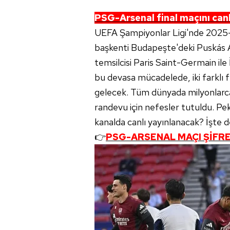
PSG-Arsenal final maçını canlı
UEFA Şampiyonlar Ligi'nde 2025
başkenti Budapeşte'deki Puskás Ar
temsilcisi Paris Saint-Germain ile İ
bu devasa mücadelede, iki farklı f
gelecek. Tüm dünyada milyonlarca 
randevu için nefesler tutuldu. P
kanalda canlı yayınlanacak? İşte de
👉
PSG-ARSENAL MAÇI ŞİFRES