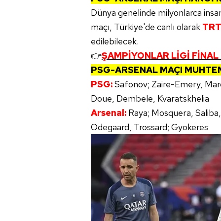
mevzuata uygun olarak kullanılan
Dünya genelinde milyonlarca insan
maçı, Türkiye'de canlı olarak
TRT
edilebilecek.
👉
ŞAMPİYONLAR LİGİ FİNAL M
PSG-ARSENAL MAÇI MUHTEM
PSG:
Safonov; Zaire-Emery, Marq
Doue, Dembele, Kvaratskhelia
Arsenal:
Raya; Mosquera, Saliba, 
Odegaard, Trossard; Gyokeres