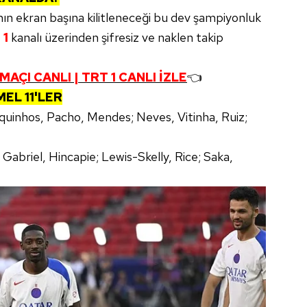
 çerezlerle ilgili bilgi almak için lütfen
tıklayınız
.
ın ekran başına kilitleneceği bu dev şampiyonluk
 1
kanalı üzerinden şifresiz ve naklen takip
AÇI CANLI | TRT 1 CANLI İZLE
👈
EL 11'LER
uinhos, Pacho, Mendes; Neves, Vitinha, Ruiz;
Gabriel, Hincapie; Lewis-Skelly, Rice; Saka,