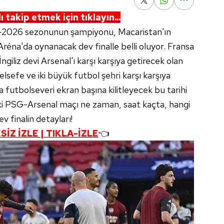
 takip etmek için tıklayın...
-2026 sezonunun şampiyonu, Macaristan'ın
éna'da oynanacak dev finalle belli oluyor. Fransa
ngiliz devi Arsenal'ı karşı karşıya getirecek olan
elsefe ve iki büyük futbol şehri karşı karşıya
futbolseveri ekran başına kilitleyecek bu tarihi
eki PSG-Arsenal maçı ne zaman, saat kaçta, hangi
v finalin detayları!
İZ İZLE | TIKLA-İZLE
👈