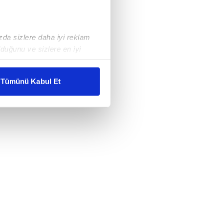
ızda sizlere daha iyi reklam
duğunu ve sizlere en iyi
liyetlerimizi karşılamak
Tümünü Kabul Et
ar gösterilmeyecektir."
çerezler kullanılmaktadır. Bu
u hizmetlerinin sunulması
i ve sizlere yönelik
nılacaktır.
kin detaylı bilgi için Ayarlar
ak ve sitemizde ilgili