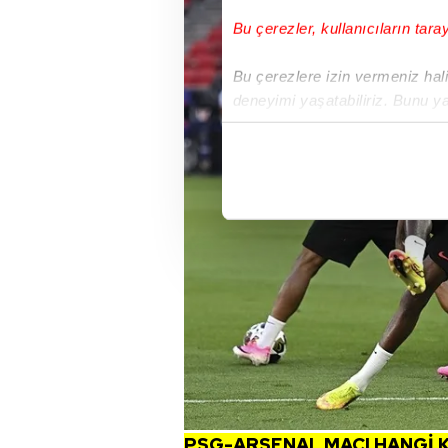
Bu çerezler, kullanıcıların tara
Bu çerezlere izin vermeniz halin
deneyimi yaşatabiliriz. Bunu y
içerikleri sunabilmek adına el
noktasında tek gelir kalemimiz 
Her halükârda, kullanıcılar, bu 
Sizlere daha iyi bir hizmet sun
çerezler vasıtasıyla çeşitli kiş
amacıyla kullanılmaktadır. Diğer
reklam/pazarlama faaliyetlerinin
Çerezlere ilişkin tercihlerinizi 
butonuna tıklayabilir,
Çerez Bi
6698 sayılı Kişisel Verilerin 
PSG-ARSENAL MAÇI HANGİ 