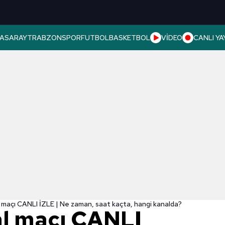
ASARAY
TRABZONSPOR
FUTBOL
BASKETBOL
VİDEO
CANLI YA
maçı CANLI İZLE | Ne zaman, saat kaçta, hangi kanalda?
l maçı CANLI