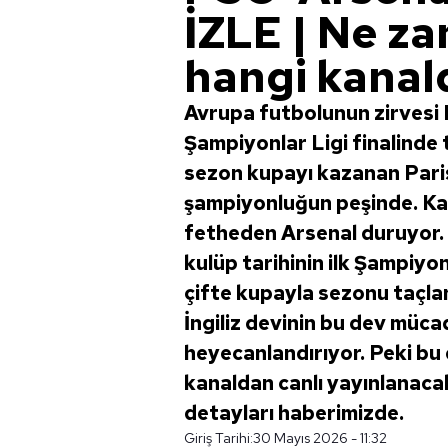
İZLE | Ne za
hangi kanal
Avrupa futbolunun zirvesi 
Şampiyonlar Ligi finalinde
sezon kupayı kazanan Paris
şampiyonluğun peşinde. Karş
fetheden Arsenal duruyor. Mi
kulüp tarihinin ilk Şampiyo
çifte kupayla sezonu taçlan
İngiliz devinin bu dev müca
heyecanlandırıyor. Peki bu
kanaldan canlı yayınlanacak
detayları haberimizde.
Giriş Tarihi:
30 Mayıs 2026 - 11:32