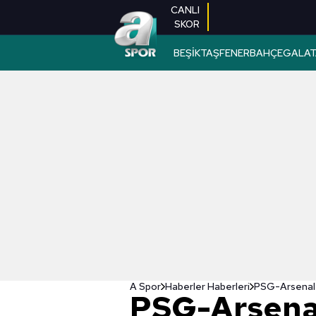
CANLI
SKOR
BEŞİKTAŞ
FENERBAHÇE
GALAT
A Spor
Haberler Haberleri
PSG-Arsenal 
PSG-Arsena