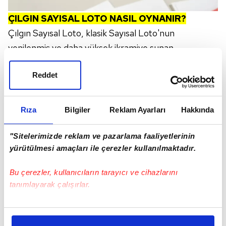
ÇILGIN SAYISAL LOTO NASIL OYNANIR?
Çılgın Sayısal Loto, klasik Sayısal Loto'nun
yenilenmiş ve daha yüksek ikramiye sunan
versiyonudur. Oynaması oldukça kolaydır:
Reddet
Rıza
Bilgiler
Reklam Ayarları
Hakkında
"Sitelerimizde reklam ve pazarlama faaliyetlerinin
yürütülmesi amaçları ile çerezler kullanılmaktadır.
Bu çerezler, kullanıcıların tarayıcı ve cihazlarını
tanımlayarak çalışırlar.
Bu çerezlere izin vermeniz halinde sizlere özel
kişiselleştirilmiş reklamlar sunabilir, sayfalarımızda sizlere