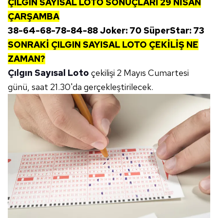
ÇILGIN SAYISAL LOTO SONUÇLARI
29 NİSAN
ÇARŞAMBA
38-64-68-78-84-88 Joker: 70 SüperStar: 73
SONRAKİ
ÇILGIN SAYISAL LOTO ÇEKİLİŞ NE
ZAMAN?
Çılgın Sayısal Loto
çekilişi 2 Mayıs Cumartesi
günü, saat 21.30'da gerçekleştirilecek.