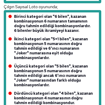
sınırlı olarak açık rızanız dahilinde kullanılacaktır.
Çılgın Sayısal Loto oyununda;
Birinci kategori olan "6 bilen", kazanan
Çerezlere ilişkin tercihlerinizi aşağıda yer alan panel
kombinasyonun 6 numaranın tamamının
vasıtasıyla belirleyebilirsiniz. Çerezlere ilişkin detaylı bilgi
doğru tahmin edildiği kombinasyonlardır.
için Ayarlar butonuna tıklayabilir,
Çerez Bilgilendirme
6 bilenler büyük ikramiyeyi kazanır.
Metnimizi
ziyaret edebilirsiniz.
İkinci kategori olan "5+1 bilen", kazanan
kombinasyonun 5 numarasının doğru
6698 sayılı Kişisel Verilerin Korunması Kanunu uyarınca
tahmin edildiği ve 6'ıncı numaranın
hazırlanmış Aydınlatma Metnimizi okumak ve sitemizde
"Joker" numarasına eşit olduğu
ilgili mevzuata uygun olarak kullanılan çerezlerle ilgili bilgi
kombinasyonlardır.
almak için lütfen
tıklayınız
.
Üçüncü kategori olan "5 bilen", kazanan
kombinasyonun 5 numarasının doğru
tahmin edildiği ancak 6'ıncı numaranın
"Joker" numarasından farklı olduğu
kombinasyonlardır.
Dördüncü kategori olan "4 bilen", kazanan
kombinasyonun 4 numarasının doğru
tahmin edildiği kombinasyondur.