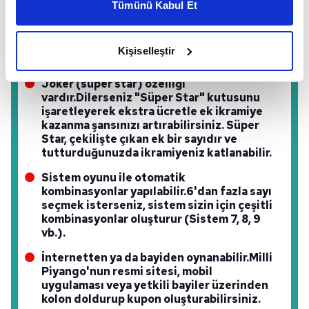
Tümünü Kabul Et
daha iyi reklam deneyimi yaşatabiliriz. Bunu yaparken
amacımızın size daha iyi bir reklam deneyimi sunmak
1 ile 90 arasından 6 sayı seçilir.
Her kolon
olduğunu ve sizlere en iyi içerikleri sunabilmek adına
bir oyun olarak kabul edilir ve isterseniz
Kişiselleştir
birden fazla kolon doldurabilirsiniz.
elimizden gelen çabayı gösterdiğimizi ve bu noktada,
reklamların maliyetlerimizi karşılamak noktasında tek gelir
Joker (süper star) özelliği
kalemimiz olduğunu sizlere hatırlatmak isteriz.
vardır.
Dilerseniz "Süper Star" kutusunu
işaretleyerek ekstra ücretle ek ikramiye
kazanma şansınızı artırabilirsiniz. Süper
Her halükârda, kullanıcılar, bu çerezlere izin vermedikleri
Star, çekilişte çıkan ek bir sayıdır ve
takdirde, kullanıcılara hedefli reklamlar
tutturduğunuzda ikramiyeniz katlanabilir.
gösterilmeyecektir."
Sistem oyunu ile otomatik
kombinasyonlar yapılabilir.
6'dan fazla sayı
Sizlere daha iyi bir hizmet sunabilmek için İnternet
seçmek isterseniz, sistem sizin için çeşitli
Sitemizde kendimize ve üçüncü kişilere ait çerezler
kombinasyonlar oluşturur (Sistem 7, 8, 9
kullanılmaktadır. Bu çerezler vasıtasıyla çeşitli kişisel
vb.).
verileriniz işlenmekte olup gerekli olan çerezler bilgi
İnternetten ya da bayiden oynanabilir.
Milli
toplumu hizmetlerinin sunulması amacıyla
Piyango'nun resmi sitesi, mobil
kullanılmaktadır. Diğer çerezler, sitemizin daha işlevsel
uygulaması veya yetkili bayiler üzerinden
kılınması ve kişiselleştirilmesi ve sizlere yönelik
kolon doldurup kupon oluşturabilirsiniz.
reklam/pazarlama faaliyetlerinin yapılması, amaçlarıyla