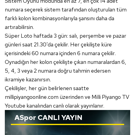
Sistem Oyunu modunda en az 7, en çok 14 adet
kullanılmaktadır. Diğer çerezler, sitemizin daha işlevsel
numara seçerek sistem tarafından oluşturulan tüm
kılınması ve kişiselleştirilmesi ve sizlere yönelik
farklı kolon kombinasyonlarıyla şansını daha da
reklam/pazarlama faaliyetlerinin yapılması, amaçlarıyla
sınırlı olarak açık rızanız dahilinde kullanılacaktır.
artırabilirsin.
Süper Loto haftada 3 gün: salı, perşembe ve pazar
Çerezlere ilişkin tercihlerinizi aşağıda yer alan panel
günleri saat 21.30'da çekilir. Her çekilişte küre
vasıtasıyla belirleyebilirsiniz. Çerezlere ilişkin detaylı bilgi
içerisindeki 60 numara içinden 6 numara çekilir.
için Ayarlar butonuna tıklayabilir,
Çerez Bilgilendirme
Oynadığın her kolon çekilişte çıkan numaralardan 6,
Metnimizi
ziyaret edebilirsiniz.
5, 4, 3 veya 2 numara doğru tahmin edersen
6698 sayılı Kişisel Verilerin Korunması Kanunu uyarınca
ikramiye kazanırsın.
hazırlanmış Aydınlatma Metnimizi okumak ve sitemizde
Çekilişler, her gün belirlenen saatte
ilgili mevzuata uygun olarak kullanılan çerezlerle ilgili bilgi
millipiyangoonline.com üzerinden ve Milli Piyango TV
almak için lütfen
tıklayınız
.
Youtube kanalından canlı olarak yayınlanır.
ASpor
CANLI YAYIN