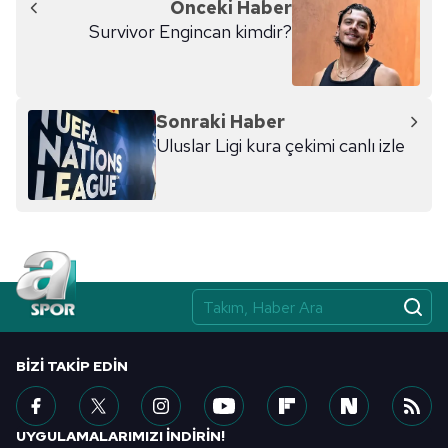
Önceki Haber
Survivor Engincan kimdir?
Sonraki Haber
Uluslar Ligi kura çekimi canlı izle
BIZI TAKIP EDIN
UYGULAMALARIMIZI İNDİRİN!