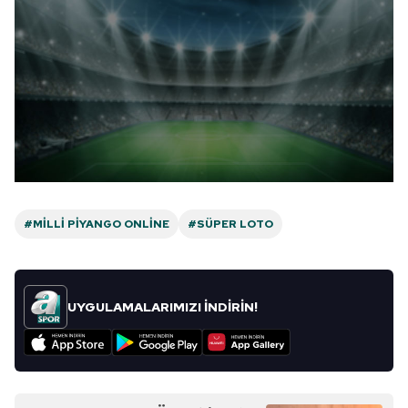
#MILLI PIYANGO ONLINE
#SÜPER LOTO
UYGULAMALARIMIZI İNDİRİN!