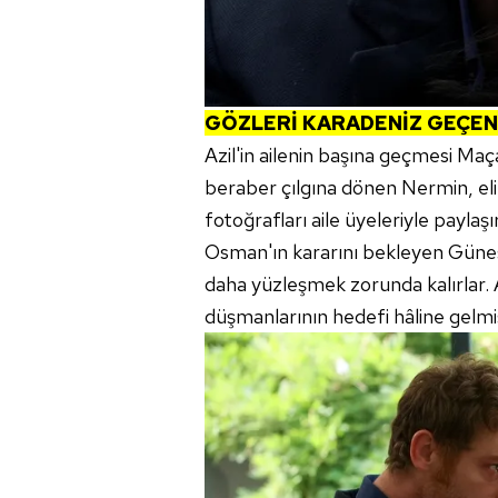
GÖZLERİ KARADENİZ GEÇEN
Azil'in ailenin başına geçmesi Maç
beraber çılgına dönen Nermin, e
fotoğrafları aile üyeleriyle paylaşı
Osman'ın kararını bekleyen Güneş v
daha yüzleşmek zorunda kalırlar.
düşmanlarının hedefi hâline gelmiş