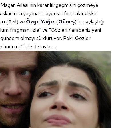
i Maçari Ailesi'nin karanlık geçmişini çözmeye
 kıskacında yaşanan duygusal fırtınalar dikkat
arı (Azil) ve
Özge Yağız
(
Güneş
)'in paylaştığı
lüm fragmanı izle" ve "Gözleri Karadeniz yeni
ı gündem olmayı sürdürüyor. Peki, Gözleri
andı mı? İşte detaylar...