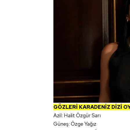
mevzuata uygun olarak kullanılan
GÖZLERİ KARADENİZ DİZİ O
Azil: Halit Özgür Sarı
Güneş: Özge Yağız