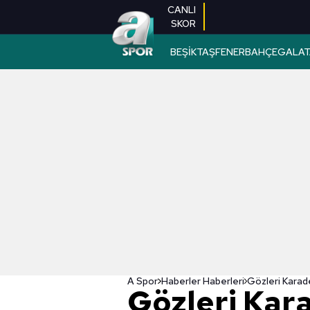
CANLI
SKOR
BEŞİKTAŞ
FENERBAHÇE
GALAT
A Spor
Haberler Haberleri
Gözleri Kar