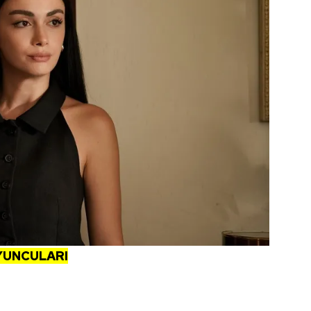
 çerezlerle ilgili bilgi almak için lütfen
tıklayınız
.
YUNCULARI