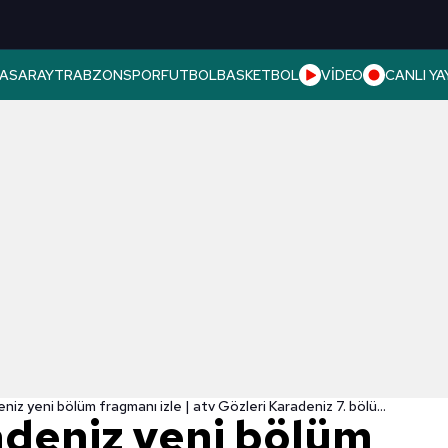
ASARAY
TRABZONSPOR
FUTBOL
BASKETBOL
VİDEO
CANLI YA
Gözleri Karadeniz yeni bölüm fragmanı izle | atv Gözleri Karadeniz 7. bölüm fragman TIKLA-İZLE
adeniz yeni bölüm