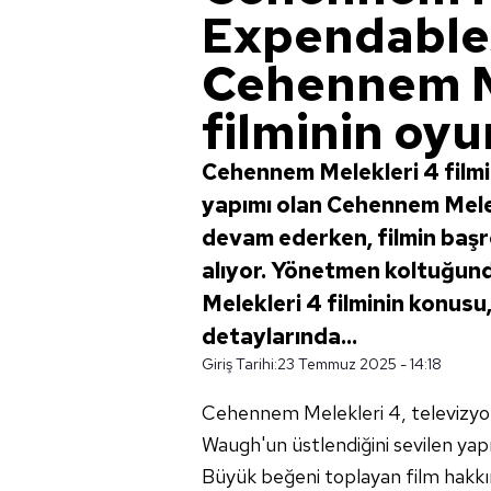
Expendables
Cehennem M
filminin oyu
Cehennem Melekleri 4 filmi
yapımı olan Cehennem Melek
devam ederken, filmin başr
alıyor. Yönetmen koltuğu
Melekleri 4 filminin konusu
detaylarında...
Giriş Tarihi:
23 Temmuz 2025 - 14:18
Cehennem Melekleri 4, televizyon 
Waugh'un üstlendiğini sevilen yapım
Büyük beğeni toplayan film hakk