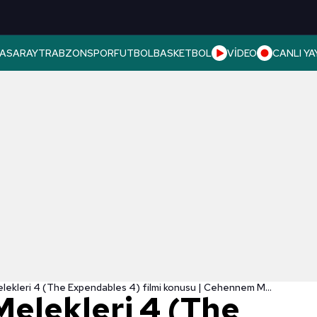
ASARAY
TRABZONSPOR
FUTBOL
BASKETBOL
VİDEO
CANLI YA
Cehennem Melekleri 4 (The Expendables 4) filmi konusu | Cehennem Melekleri 4 filminin oyuncuları kim?
elekleri 4 (The