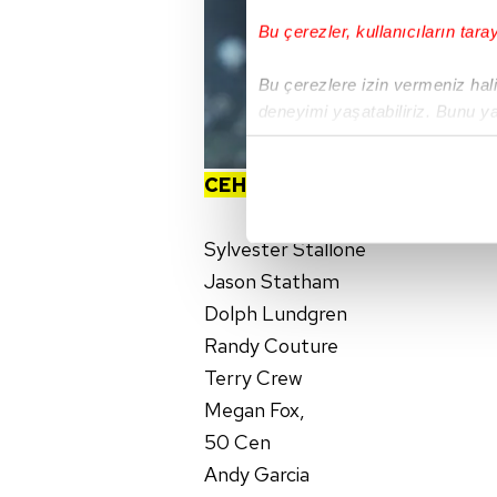
Bu çerezler, kullanıcıların tara
Bu çerezlere izin vermeniz halin
deneyimi yaşatabiliriz. Bunu y
içerikleri sunabilmek adına el
noktasında tek gelir kalemimiz 
CEHENNEM MELEKLERİ
4
Fİ
Her halükârda, kullanıcılar, bu 
Sylvester Stallone
Sizlere daha iyi bir hizmet sun
Jason Statham
çerezler vasıtasıyla çeşitli kiş
Dolph Lundgren
amacıyla kullanılmaktadır. Diğer
Randy Couture
reklam/pazarlama faaliyetlerinin
Terry Crew
Çerezlere ilişkin tercihlerinizi 
Megan Fox,
butonuna tıklayabilir,
Çerez Bi
50 Cen
Andy Garcia
6698 sayılı Kişisel Verilerin 