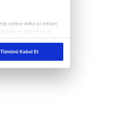
ızda sizlere daha iyi reklam
duğunu ve sizlere en iyi
liyetlerimizi karşılamak
Tümünü Kabul Et
ar gösterilmeyecektir."
çerezler kullanılmaktadır. Bu
u hizmetlerinin sunulması
i ve sizlere yönelik
nılacaktır.
kin detaylı bilgi için Ayarlar
ak ve sitemizde ilgili