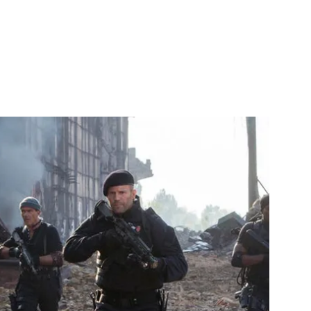
 çerezlerle ilgili bilgi almak için lütfen
tıklayınız
.