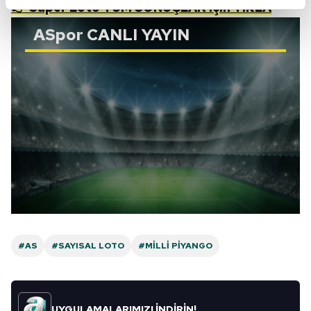
reklamların maliyetlerimizi karşılamak noktasında tek gelir
👉 Süper Loto TÜM SONUÇLAR
için TIKLA
kalemimiz olduğunu sizlere hatırlatmak isteriz.
ASpor
CANLI YAYIN
Her halükârda, kullanıcılar, bu çerezlere izin vermedikleri
takdirde, kullanıcılara hedefli reklamlar
gösterilmeyecektir."
Sizlere daha iyi bir hizmet sunabilmek için İnternet
Sitemizde kendimize ve üçüncü kişilere ait çerezler
kullanılmaktadır. Bu çerezler vasıtasıyla çeşitli kişisel
verileriniz işlenmekte olup gerekli olan çerezler bilgi
toplumu hizmetlerinin sunulması amacıyla
kullanılmaktadır. Diğer çerezler, sitemizin daha işlevsel
kılınması ve kişiselleştirilmesi ve sizlere yönelik
reklam/pazarlama faaliyetlerinin yapılması, amaçlarıyla
#AS
#SAYISAL LOTO
#MILLI PIYANGO
sınırlı olarak açık rızanız dahilinde kullanılacaktır.
Çerezlere ilişkin tercihlerinizi aşağıda yer alan panel
vasıtasıyla belirleyebilirsiniz. Çerezlere ilişkin detaylı bilgi
UYGULAMALARIMIZI İNDİRİN!