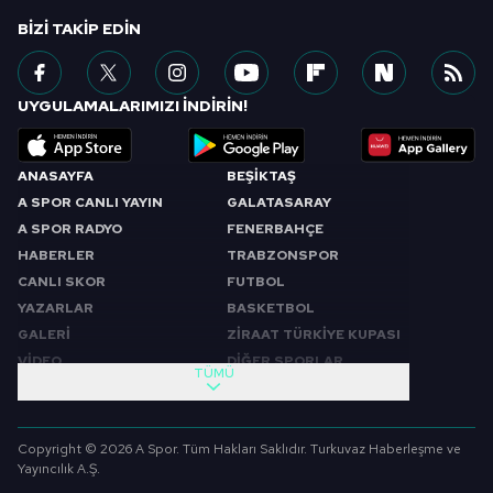
BIZI TAKIP EDIN
UYGULAMALARIMIZI İNDİRİN!
ANASAYFA
BEŞİKTAŞ
A SPOR CANLI YAYIN
GALATASARAY
A SPOR RADYO
FENERBAHÇE
HABERLER
TRABZONSPOR
CANLI SKOR
FUTBOL
YAZARLAR
BASKETBOL
GALERİ
ZİRAAT TÜRKİYE KUPASI
VİDEO
DİĞER SPORLAR
TÜMÜ
PROGRAMLAR
VIDEO
SABAH SPORU
FUTBOL
Copyright © 2026 A Spor. Tüm Hakları Saklıdır. Turkuvaz Haberleşme ve
SPOR GÜNDEMİ
BASKETBOL
Yayıncılık A.Ş.