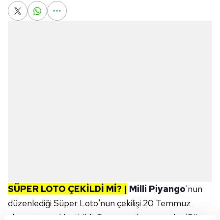
SÜPER LOTO ÇEKİLDİ Mİ? |
Milli Piyango
'nun
düzenlediği Süper Loto'nun çekilişi 20 Temmuz
akşamı gerçekleştirildi. Şans oyunları sevenler 'Süper