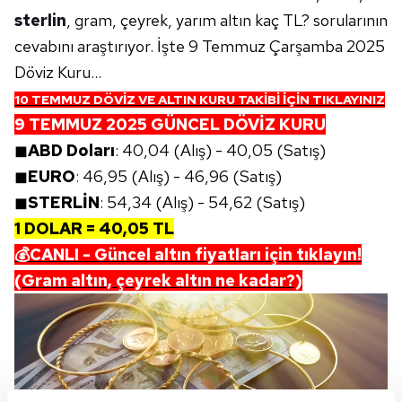
sterlin
, gram, çeyrek, yarım altın kaç TL? sorularının
cevabını araştırıyor. İşte 9 Temmuz Çarşamba 2025
Döviz Kuru...
10 TEMMUZ DÖVİZ VE ALTIN KURU TAKİBİ İÇİN TIKLAYINIZ
9 TEMMUZ 2025 GÜNCEL DÖVİZ KURU
◼
ABD Doları
: 40,04 (Alış) - 40,05 (Satış)
◼
EURO
: 46,95 (Alış) - 46,96 (Satış)
◼
STERLİN
: 54,34 (Alış) - 54,62 (Satış)
1 DOLAR = 40,05 TL
💰CANLI - Güncel altın fiyatları için tıklayın!
(Gram altın, çeyrek altın ne kadar?)