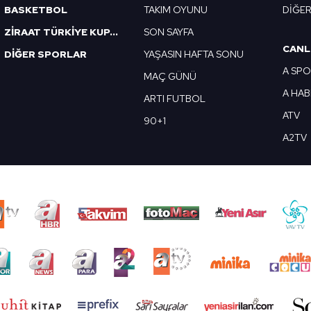
BASKETBOL
TAKIM OYUNU
DİĞE
ZİRAAT TÜRKİYE KUPASI
SON SAYFA
CANL
DİĞER SPORLAR
YAŞASIN HAFTA SONU
A SP
MAÇ GÜNÜ
A HA
ARTI FUTBOL
ATV
90+1
A2TV