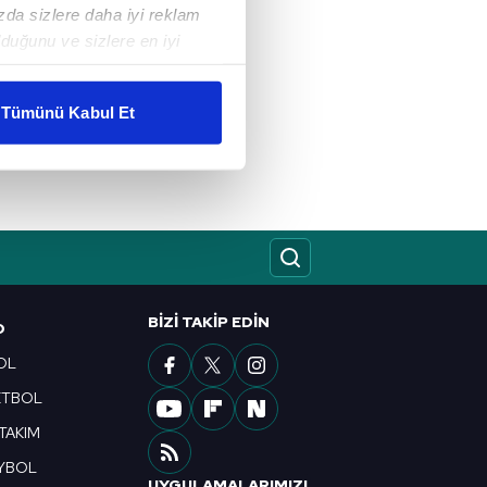
ızda sizlere daha iyi reklam
duğunu ve sizlere en iyi
liyetlerimizi karşılamak
Tümünü Kabul Et
ar gösterilmeyecektir."
çerezler kullanılmaktadır. Bu
u hizmetlerinin sunulması
i ve sizlere yönelik
nılacaktır.
BIZI TAKIP EDIN
kin detaylı bilgi için Ayarlar
O
OL
ETBOL
ak ve sitemizde ilgili
 TAKIM
YBOL
UYGULAMALARIMIZI