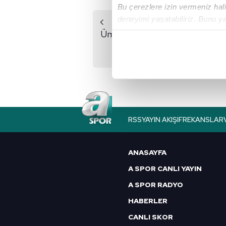
Bu çerezlere izin vermeniz halin
deneyimi yaşatabiliriz. Bunu y
Önceki Haber
içerikleri sunabilmek adına el
Ümit Millililer Karadağ
noktasında tek gelir kalemimiz 
ile yenişemedi
Her halükârda, kullanıcılar, bu 
Sizlere daha iyi bir hizmet sun
çerezler vasıtasıyla çeşitli kiş
amacıyla kullanılmaktadır. Diğer
RSS
YAYIN AKIŞI
FREKANSLAR
reklam/pazarlama faaliyetlerinin
Çerezlere ilişkin tercihlerinizi 
ANASAYFA
butonuna tıklayabilir,
Çerez Bi
A SPOR CANLI YAYIN
A SPOR RADYO
6698 sayılı Kişisel Verilerin 
mevzuata uygun olarak kullanılan
HABERLER
CANLI SKOR