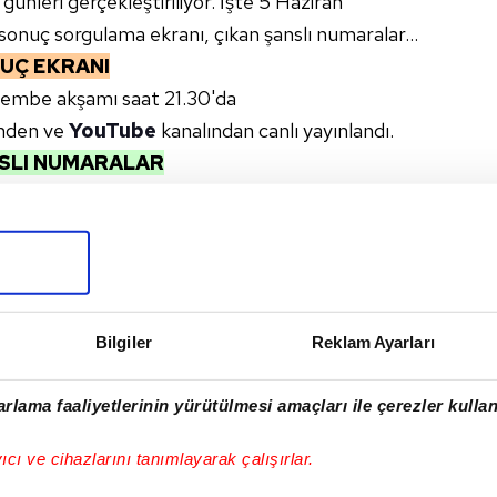
 günleri gerçekleştiriliyor. İşte 5 Haziran
onuç sorgulama ekranı, çıkan şanslı numaralar...
UÇ EKRANI
rşembe akşamı saat 21.30'da
inden ve
YouTube
kanalından canlı yayınlandı.
NSLI NUMARALAR
rşembe
sonucu için TIKLA
AR
için TIKLA
LI PIYANGO
Bilgiler
Reklam Ayarları
rlama faaliyetlerinin yürütülmesi amaçları ile çerezler kullan
I
yıcı ve cihazlarını tanımlayarak çalışırlar.