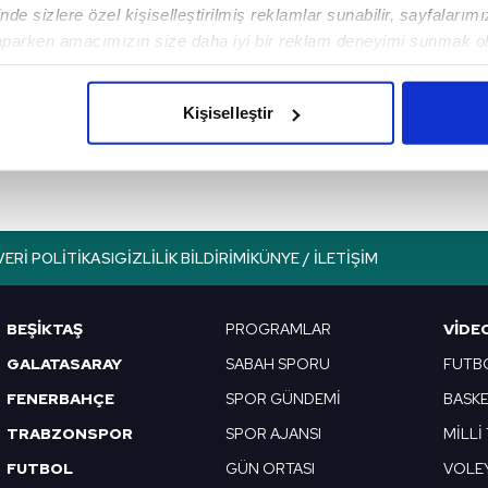
de sizlere özel kişiselleştirilmiş reklamlar sunabilir, sayfalarım
aparken amacımızın size daha iyi bir reklam deneyimi sunmak ol
Sonraki Haber
imizden gelen çabayı gösterdiğimizi ve bu noktada, reklamların ma
Süper Loto sonuçları
olduğunu sizlere hatırlatmak isteriz.
belli oldu mu? 18
Kişiselleştir
Mayıs
çerezlere izin vermedikleri takdirde, kullanıcılara hedefli reklaml
abilmek için İnternet Sitemizde kendimize ve üçüncü kişilere ait 
isel verileriniz işlenmekte olup gerekli olan çerezler bilgi toplum
 çerezler, sitemizin daha işlevsel kılınması ve kişiselleştirilmes
VERI POLITIKASI
GIZLILIK BILDIRIMI
KÜNYE / İLETIŞIM
 yapılması, amaçlarıyla sınırlı olarak açık rızanız dahilinde kulla
aşağıda yer alan panel vasıtasıyla belirleyebilirsiniz. Çerezlere iliş
BEŞİKTAŞ
PROGRAMLAR
VIDE
lgilendirme Metnimizi
ziyaret edebilirsiniz.
GALATASARAY
SABAH SPORU
FUTB
FENERBAHÇE
SPOR GÜNDEMİ
BASK
Korunması Kanunu uyarınca hazırlanmış Aydınlatma Metnimizi okum
 çerezlerle ilgili bilgi almak için lütfen
tıklayınız
.
TRABZONSPOR
SPOR AJANSI
MİLLİ
FUTBOL
GÜN ORTASI
VOLE