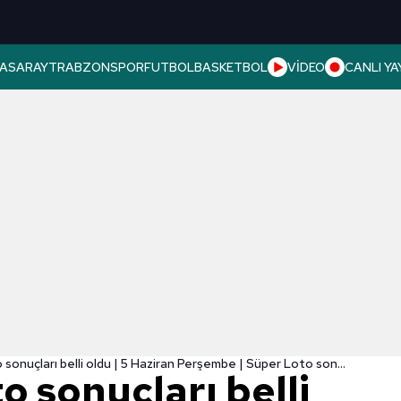
ASARAY
TRABZONSPOR
FUTBOL
BASKETBOL
VİDEO
CANLI YA
🔥 Süper Loto sonuçları belli oldu | 5 Haziran Perşembe | Süper Loto sonuçları
o sonuçları belli