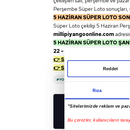
çekilişleri salı, perşembe ve pazar
Perşembe Süper Loto sonuçları, s
5 HAZİRAN SÜPER LOTO SON
Süper Loto çekilişi 5 Haziran Pe
millipiyangoonline.com
adres
5 HAZİRAN SÜPER LOTO ŞA
22 - 32 - 37 - 38 - 49 - 50
👉 Süper Loto
5 Haziran Pe
👉 Süper Loto TÜM SONUÇL
Reddet
#YOUTUBE
#SAYISAL LOTO
#MIL
Rıza
"Sitelerimizde reklam ve paza
UYGULAMALARIMIZ
İNDİRİN!
Bu çerezler, kullanıcıların tara