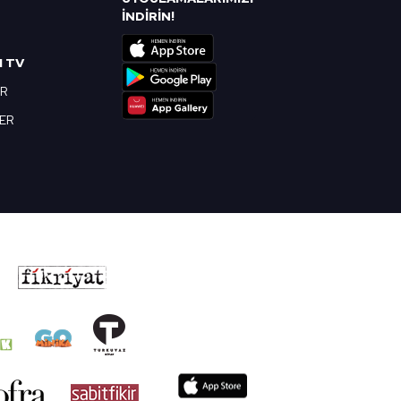
R
İNDİRİN!
I TV
OR
BER