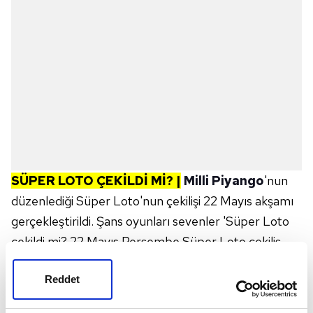
SÜPER LOTO ÇEKİLDİ Mİ? |
Milli Piyango
'nun
düzenlediği Süper Loto'nun çekilişi 22 Mayıs akşamı
gerçekleştirildi. Şans oyunları sevenler 'Süper Loto
çekildi mi? 22 Mayıs Perşembe Süper Loto çekiliş
sonuçları' araması yapıyor. Süper Loto çekilişleri salı,
Reddet
perşembe ve pazar günleri gerçekleştiriliyor. İşte 22
Mayıs Perşembe Süper Loto sonuçları, sonuç