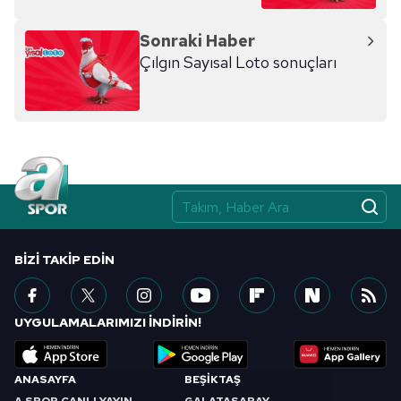
hazırlanmış Aydınlatma Metnimizi okumak ve sitemizde
ilgili mevzuata uygun olarak kullanılan çerezlerle ilgili bilgi
Sonraki Haber
almak için lütfen
tıklayınız
.
Çılgın Sayısal Loto sonuçları
BIZI TAKIP EDIN
UYGULAMALARIMIZI İNDİRİN!
ANASAYFA
BEŞİKTAŞ