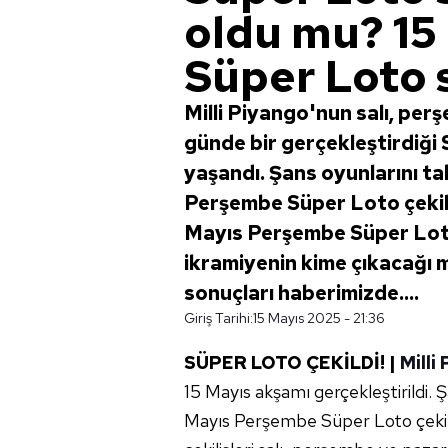
oldu mu? 15 
Süper Loto 
Milli Piyango'nun salı, per
günde bir gerçekleştirdiği
yaşandı. Şans oyunlarını ta
Perşembe Süper Loto çekiliş
Mayıs Perşembe Süper Loto 
ikramiyenin kime çıkacağı m
sonuçları haberimizde....
Giriş Tarihi:
15 Mayıs 2025 - 21:36
SÜPER LOTO ÇEKİLDİ! |
Milli
15 Mayıs akşamı gerçekleştirildi. 
Mayıs Perşembe Süper Loto çekili