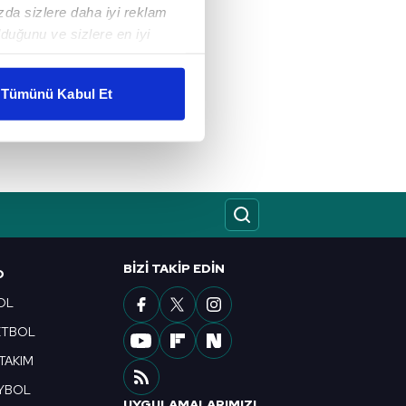
ızda sizlere daha iyi reklam
duğunu ve sizlere en iyi
liyetlerimizi karşılamak
Tümünü Kabul Et
ar gösterilmeyecektir."
çerezler kullanılmaktadır. Bu
u hizmetlerinin sunulması
i ve sizlere yönelik
nılacaktır.
BIZI TAKIP EDIN
kin detaylı bilgi için Ayarlar
O
OL
ETBOL
ak ve sitemizde ilgili
 TAKIM
YBOL
UYGULAMALARIMIZI