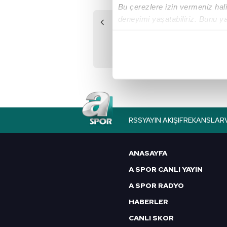
Bu çerezlere izin vermeniz halin
deneyimi yaşatabiliriz. Bunu y
Önceki Haber
içerikleri sunabilmek adına el
🔥 Süper Loto
noktasında tek gelir kalemimiz 
sonuçları belli oldu!
Her halükârda, kullanıcılar, bu 
Sizlere daha iyi bir hizmet sun
çerezler vasıtasıyla çeşitli kiş
amacıyla kullanılmaktadır. Diğer
RSS
YAYIN AKIŞI
FREKANSLAR
reklam/pazarlama faaliyetlerinin
Çerezlere ilişkin tercihlerinizi 
ANASAYFA
butonuna tıklayabilir,
Çerez Bi
A SPOR CANLI YAYIN
A SPOR RADYO
6698 sayılı Kişisel Verilerin 
mevzuata uygun olarak kullanılan
HABERLER
CANLI SKOR