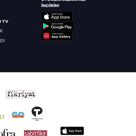
R
İNDİRİN!
I TV
OR
BER