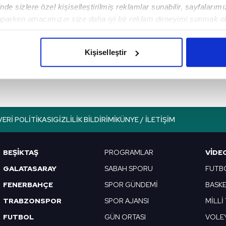
de sizlere özel kişiselleştirilmiş reklamlar sunabilir, sayfalarım
aparken amacımızın size daha iyi bir reklam deneyimi sunmak ol
Sonraki Haber
imizden gelen çabayı gösterdiğimizi ve bu noktada, reklamların ma
Süper Loto sonuçları
olduğunu sizlere hatırlatmak isteriz.
belli oldu mu? 15
Kişiselleştir
Mayıs
çerezlere izin vermedikleri takdirde, kullanıcılara hedefli reklaml
abilmek için İnternet Sitemizde kendimize ve üçüncü kişilere ait 
isel verileriniz işlenmekte olup gerekli olan çerezler bilgi toplum
 çerezler, sitemizin daha işlevsel kılınması ve kişiselleştirilmes
VERI POLITIKASI
GIZLILIK BILDIRIMI
KÜNYE / İLETIŞIM
 yapılması, amaçlarıyla sınırlı olarak açık rızanız dahilinde kulla
aşağıda yer alan panel vasıtasıyla belirleyebilirsiniz. Çerezlere iliş
BEŞİKTAŞ
PROGRAMLAR
VIDE
lgilendirme Metnimizi
ziyaret edebilirsiniz.
GALATASARAY
SABAH SPORU
FUTB
FENERBAHÇE
SPOR GÜNDEMİ
BASK
Korunması Kanunu uyarınca hazırlanmış Aydınlatma Metnimizi okum
 çerezlerle ilgili bilgi almak için lütfen
tıklayınız
.
TRABZONSPOR
SPOR AJANSI
MİLLİ
FUTBOL
GÜN ORTASI
VOLE