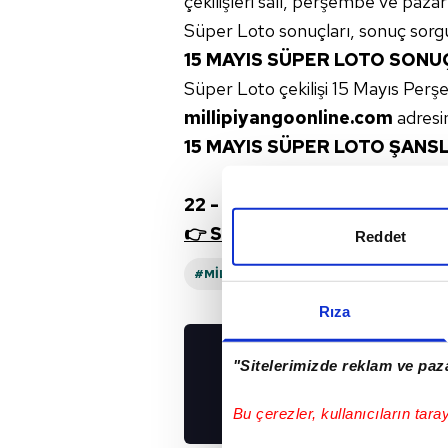
çekilişleri salı, perşembe ve paza
Süper Loto sonuçları, sonuç sorgu
15 MAYIS SÜPER LOTO SONU
Süper Loto çekilişi 15 Mayıs Per
millipiyangoonline.com
adresi
15 MAYIS SÜPER LOTO ŞANS
22 - 28 - 33 - 37 - 39 - 52
👉 Süper Loto 15 Mayıs Perş
Reddet
#MILLI PIYANGO
#SAYISAL LOTO
Rıza
"Sitelerimizde reklam ve paza
UYGULAMALARIMIZ
İNDİRİN!
Bu çerezler, kullanıcıların tara