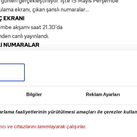
r günleri gerçekleştiriliyor. İşte 15 Mayıs Perşembe
lama ekranı, çıkan şanslı numaralar...
Ç EKRANI
şembe akşamı saat 21.30'da
nden canlı yayınlandı.
LI NUMARALAR
embe sonucu için TIKLA
Bilgiler
Reklam Ayarları
rlama faaliyetlerinin yürütülmesi amaçları ile çerezler kullan
I
yıcı ve cihazlarını tanımlayarak çalışırlar.