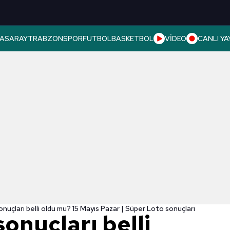
ASARAY
TRABZONSPOR
FUTBOL
BASKETBOL
VİDEO
CANLI YA
nuçları belli oldu mu? 15 Mayıs Pazar | Süper Loto sonuçları
onuçları belli