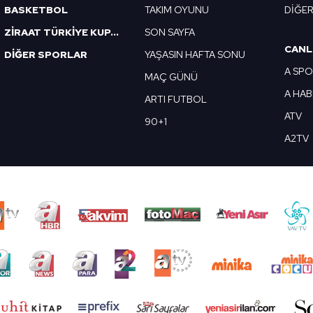
BASKETBOL
TAKIM OYUNU
DİĞE
ZİRAAT TÜRKİYE KUPASI
SON SAYFA
CANL
DİĞER SPORLAR
YAŞASIN HAFTA SONU
A SP
MAÇ GÜNÜ
A HA
ARTI FUTBOL
ATV
90+1
A2TV