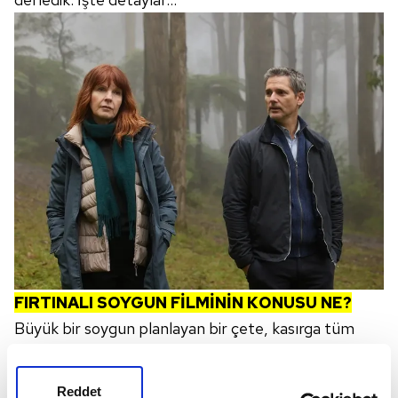
FIRTINALI SOYGUN
FİLMİNİN KONUSU NE?
Büyük bir soygun planlayan bir çete, kasırga tüm
şehri ele geçirdiğinde harekete geçer. Suçluların bir
binayı istila etmesinin ardından olay yerine gelen
Reddet