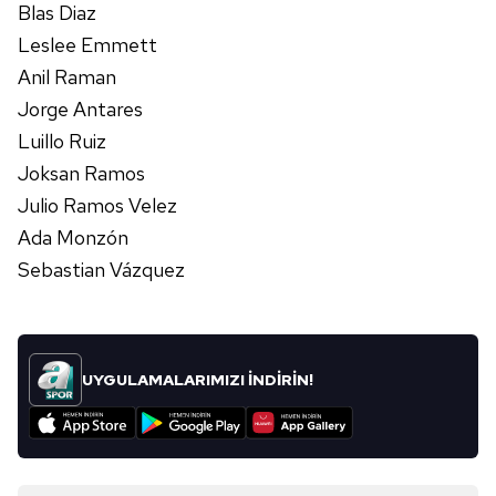
Blas Diaz
6698 sayılı Kişisel Verilerin Korunması Kanunu uyarınca
Leslee Emmett
hazırlanmış Aydınlatma Metnimizi okumak ve sitemizde
Anil Raman
ilgili mevzuata uygun olarak kullanılan çerezlerle ilgili bilgi
Jorge Antares
almak için lütfen
tıklayınız
.
Luillo Ruiz
Joksan Ramos
Julio Ramos Velez
Ada Monzón
Sebastian Vázquez
UYGULAMALARIMIZI İNDİRİN!