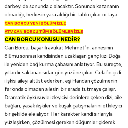
için Ayarlar butonuna tıklayabilir,
Çerez Bilgilendirme
darbeyi de sonunda o alacaktır. Sonunda kazananın
Metnimizi
ziyaret edebilirsiniz.
olmadığı, herkesin yara aldığı bir tablo çıkar ortaya.
CAN BORCU YENİ BÖLÜM İZLE
6698 sayılı Kişisel Verilerin Korunması Kanunu uyarınca
hazırlanmış Aydınlatma Metnimizi okumak ve sitemizde
ATV CAN BORCU TÜM BÖLÜMLER İZLE
ilgili mevzuata uygun olarak kullanılan çerezlerle ilgili bilgi
CAN BORCU KONUSU NEDİR?
almak için lütfen
tıklayınız
.
Can Borcu, başarılı avukat Mehmet'in, annesinin
ölümü sonrası kendisinden uzaklaşan genç kızı Doğa
ile yeniden bağ kurma çabasını anlatıyor. Bu süreçte,
yıllardır saklanan sırlar gün yüzüne çıkar. Celal'in gizli
ilişkisi aileyi altüst ederken, eşi Handan çözülmenin
farkında olmadan ailesini bir arada tutmaya çalışır.
Dramatik öyküsüyle izleyiciyi derinlere çeken dizi; aile
bağları, yasak ilişkiler ve kuşak çatışmalarını etkileyici
bir şekilde ele alıyor. Her karakter kendi sırlarıyla
yüzleşirken, çözülmesi gereken düğümler giderek