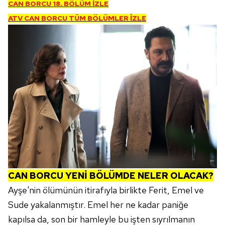
CAN BORCU 18. BÖLÜM İZLE
ATV CAN BORCU TÜM BÖLÜMLER İZLE
CAN BORCU YENİ BÖLÜMDE NELER OLACAK?
Ayşe'nin ölümünün itirafıyla birlikte Ferit, Emel ve
Sude yakalanmıştır. Emel her ne kadar paniğe
kapılsa da, son bir hamleyle bu işten sıyrılmanın