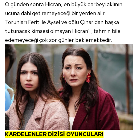
kılınması ve kişiselleştirilmesi ve sizlere yönelik
O günden sonra Hicran, en büyük darbeyi aklının
reklam/pazarlama faaliyetlerinin yapılması, amaçlarıyla
ucuna dahi getiremeyeceği bir yerden alır.
sınırlı olarak açık rızanız dahilinde kullanılacaktır.
Torunları Ferit ile Aysel ve oğlu Çınar'dan başka
Çerezlere ilişkin tercihlerinizi aşağıda yer alan panel
tutunacak kimsesi olmayan Hicran'ı, tahmin bile
vasıtasıyla belirleyebilirsiniz. Çerezlere ilişkin detaylı bilgi
edemeyeceği çok zor günler beklemektedir.
için Ayarlar butonuna tıklayabilir,
Çerez Bilgilendirme
Metnimizi
ziyaret edebilirsiniz.
6698 sayılı Kişisel Verilerin Korunması Kanunu uyarınca
hazırlanmış Aydınlatma Metnimizi okumak ve sitemizde
ilgili mevzuata uygun olarak kullanılan çerezlerle ilgili bilgi
almak için lütfen
tıklayınız
.
KARDELENLER DİZİSİ OYUNCULARI