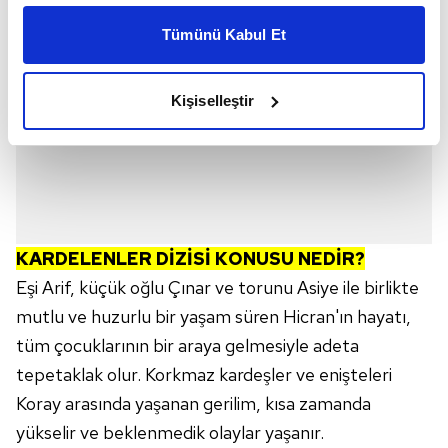
kişiselleştirilmiş reklamlar sunabilir, sayfalarımızda sizlere
Tümünü Kabul Et
daha iyi reklam deneyimi yaşatabiliriz. Bunu yaparken
amacımızın size daha iyi bir reklam deneyimi sunmak
olduğunu ve sizlere en iyi içerikleri sunabilmek adına
Kişiselleştir
elimizden gelen çabayı gösterdiğimizi ve bu noktada,
reklamların maliyetlerimizi karşılamak noktasında tek gelir
kalemimiz olduğunu sizlere hatırlatmak isteriz.
Her halükârda, kullanıcılar, bu çerezlere izin vermedikleri
takdirde, kullanıcılara hedefli reklamlar
KARDELENLER DİZİSİ KONUSU NEDİR?
gösterilmeyecektir."
Eşi Arif, küçük oğlu Çınar ve torunu Asiye ile birlikte
Sizlere daha iyi bir hizmet sunabilmek için İnternet
mutlu ve huzurlu bir yaşam süren Hicran'ın hayatı,
Sitemizde kendimize ve üçüncü kişilere ait çerezler
tüm çocuklarının bir araya gelmesiyle adeta
kullanılmaktadır. Bu çerezler vasıtasıyla çeşitli kişisel
tepetaklak olur. Korkmaz kardeşler ve enişteleri
verileriniz işlenmekte olup gerekli olan çerezler bilgi
toplumu hizmetlerinin sunulması amacıyla
Koray arasında yaşanan gerilim, kısa zamanda
kullanılmaktadır. Diğer çerezler, sitemizin daha işlevsel
yükselir ve beklenmedik olaylar yaşanır.