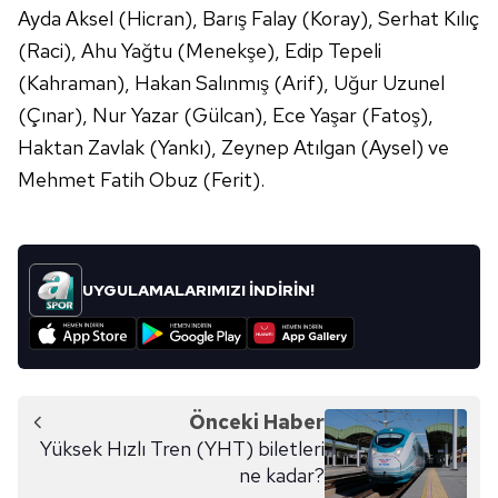
Ayda Aksel (Hicran), Barış Falay (Koray), Serhat Kılıç
(Raci), Ahu Yağtu (Menekşe), Edip Tepeli
(Kahraman), Hakan Salınmış (Arif), Uğur Uzunel
(Çınar), Nur Yazar (Gülcan), Ece Yaşar (Fatoş),
Haktan Zavlak (Yankı), Zeynep Atılgan (Aysel) ve
Mehmet Fatih Obuz (Ferit).
UYGULAMALARIMIZI İNDİRİN!
Önceki Haber
Yüksek Hızlı Tren (YHT) biletleri
ne kadar?