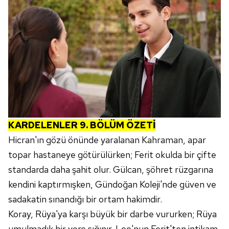
KARDELENLER 9. BÖLÜM ÖZETİ
Hicran'ın gözü önünde yaralanan Kahraman, apar
topar hastaneye götürülürken; Ferit okulda bir çifte
standarda daha şahit olur. Gülcan, şöhret rüzgarına
kendini kaptırmışken, Gündoğan Koleji'nde güven ve
sadakatin sınandığı bir ortam hakimdir.
Koray, Rüya'ya karşı büyük bir darbe vururken; Rüya
umulmadık bir yere sığınır. Leo'nun Ferit'ten intikam