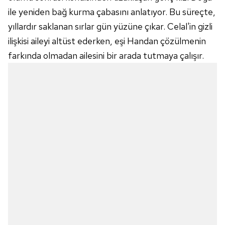
ile yeniden bağ kurma çabasını anlatıyor. Bu süreçte,
Çerezlere ilişkin tercihlerinizi aşağıda yer alan panel
vasıtasıyla belirleyebilirsiniz. Çerezlere ilişkin detaylı bilgi
yıllardır saklanan sırlar gün yüzüne çıkar. Celal'in gizli
için Ayarlar butonuna tıklayabilir,
Çerez Bilgilendirme
ilişkisi aileyi altüst ederken, eşi Handan çözülmenin
Metnimizi
ziyaret edebilirsiniz.
farkında olmadan ailesini bir arada tutmaya çalışır.
6698 sayılı Kişisel Verilerin Korunması Kanunu uyarınca
hazırlanmış Aydınlatma Metnimizi okumak ve sitemizde
ilgili mevzuata uygun olarak kullanılan çerezlerle ilgili bilgi
almak için lütfen
tıklayınız
.