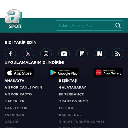
BIZI TAKIP EDIN
UYGULAMALARIMIZI İNDİRİN!
ANASAYFA
BEŞİKTAŞ
A SPOR CANLI YAYIN
GALATASARAY
A SPOR RADYO
FENERBAHÇE
HABERLER
TRABZONSPOR
CANLI SKOR
FUTBOL
YAZARLAR
BASKETBOL
GALERİ
ZİRAAT TÜRKİYE KUPASI