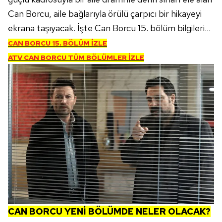
Can Borcu, aile bağlarıyla örülü çarpıcı bir hikayeyi
ekrana taşıyacak. İşte Can Borcu 15. bölüm bilgileri...
CAN BORCU 15. BÖLÜM İZLE
ATV CAN BORCU TÜM BÖLÜMLER İZLE
CAN BORCU YENİ BÖLÜMDE NELER OLACAK?