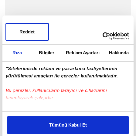
Reddet
Rıza
Bilgiler
Reklam Ayarları
Hakkında
Handan, oturdukları evi satın alan kişinin Ferit
olduğunu öğrenince büyük bir tepki gösterir.
"Sitelerimizde reklam ve pazarlama faaliyetlerinin
yürütülmesi amaçları ile çerezler kullanılmaktadır.
Bu çerezler, kullanıcıların tarayıcı ve cihazlarını
tanımlayarak çalışırlar.
Bu çerezlere izin vermeniz halinde sizlere özel
kişiselleştirilmiş reklamlar sunabilir, sayfalarımızda sizlere
Tümünü Kabul Et
daha iyi reklam deneyimi yaşatabiliriz. Bunu yaparken
amacımızın size daha iyi bir reklam deneyimi sunmak