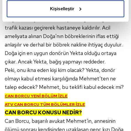
olduğunu ve sizlere en iyi içerikleri sunabilmek adına
Kişiselleştir
elimizden gelen çabayı gösterdiğimizi ve bu noktada,
Doğa ve Ateş'in okuldan kaçtıkları gün, Doğa ciddi bir
reklamların maliyetlerimizi karşılamak noktasında tek gelir
kalemimiz olduğunu sizlere hatırlatmak isteriz.
trafik kazası geçirerek hastaneye kaldırılır. Acil
ameliyata alınan Doğa'nın böbreklerinin iflas ettiği
Her halükârda, kullanıcılar, bu çerezlere izin vermedikleri
anlaşılır ve derhal bir böbrek nakline ihtiyaç duyulur.
takdirde, kullanıcılara hedefli reklamlar
Doğa için en uygun donörün Yekta olduğu ortaya
gösterilmeyecektir."
çıkar. Ancak Yekta, bağış yapmayı reddeder.
Sizlere daha iyi bir hizmet sunabilmek için İnternet
Peki, onu ikna eden kişi kim olacak? Yekta, donör
Sitemizde kendimize ve üçüncü kişilere ait çerezler
olmayı kabul etmesi karşılığında Mehmet'ten ne
kullanılmaktadır. Bu çerezler vasıtasıyla çeşitli kişisel
talep edecek? Mehmet, bu teklifi kabul edecek mi?
verileriniz işlenmekte olup gerekli olan çerezler bilgi
CAN BORCU YENİ BÖLÜM İZLE
toplumu hizmetlerinin sunulması amacıyla
kullanılmaktadır. Diğer çerezler, sitemizin daha işlevsel
ATV CAN BORCU TÜM BÖLÜMLER İZLE
kılınması ve kişiselleştirilmesi ve sizlere yönelik
CAN BORCU KONUSU NEDİR?
reklam/pazarlama faaliyetlerinin yapılması, amaçlarıyla
Can Borcu, başarılı avukat Mehmet'in, annesinin
sınırlı olarak açık rızanız dahilinde kullanılacaktır.
ölümü sonrası kendisinden uzaklaşan genç kızı Doğa