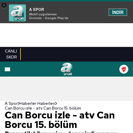
×
A SPOR
İNDİR
Mobil uygulaması
Ücretsiz - Google Play'de
CANLI
SKOR
A Spor
Haberler Haberleri
Can Borcu izle - atv Can Borcu 15. bölüm
Can Borcu izle - atv Can
Borcu 15. bölüm